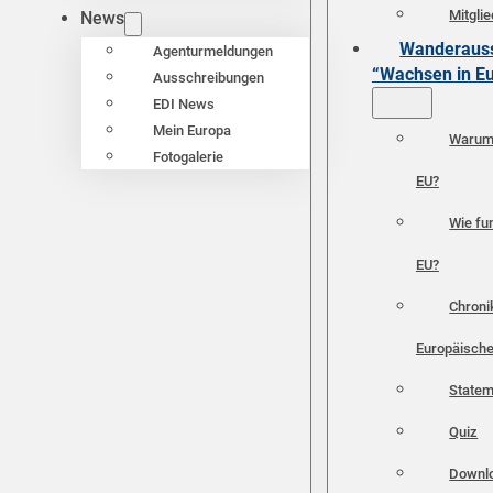
Mitgli
News
Wanderauss
Agenturmeldungen
“Wachsen in E
Ausschreibungen
EDI News
Mein Europa
Warum 
Fotogalerie
EU?
Wie fun
EU?
Chroni
Europäische
Statem
Quiz
Downl