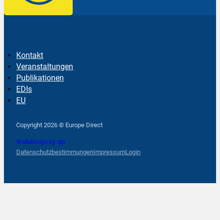
Kontakt
Veranstaltungen
Publikationen
EDIs
EU
Follow us on Facebook
Follow us on Instagram
Follow us on YouTube
Copyright 2026 © Europe Direct
Webdesign by qlp
Datenschutzbestimmungen
Impressum
Login