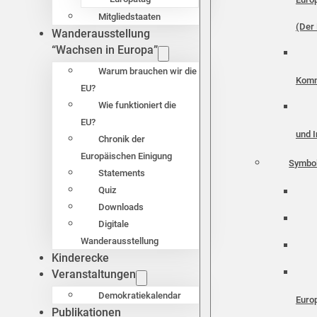
Mitgliedstaaten
(Der 
Wanderausstellung
“Wachsen in Europa”
Warum brauchen wir die
Komm
EU?
Wie funktioniert die
EU?
und I
Chronik der
Europäischen Einigung
Symbo
Statements
Quiz
Downloads
Digitale
Wanderausstellung
Kinderecke
Veranstaltungen
Demokratiekalendar
Euro
Publikationen