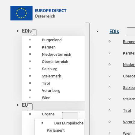
EDIs
EDIs
Burgenland
Burgen
Kärnten
Kärnte
Niederösterreich
Oberösterreich
Nieder
Salzburg
Oberös
Steiermark
Tirol
Salzbu
Vorarlberg
Wien
Steier
EU
Tirol
Organe
Vorarl
Das Europäische
Parlament
Wien