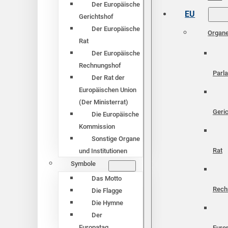
Der Europäische
EU
Gerichtshof
Der Europäische
Organ
Rat
Der Europäische
Rechnungshof
Parl
Der Rat der
Europäischen Union
(Der Ministerrat)
Geri
Die Europäische
Kommission
Sonstige Organe
Rat
und Institutionen
Symbole
Das Motto
Rech
Die Flagge
Die Hymne
Der
Europatag
Euro