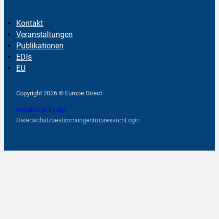
Kontakt
Veranstaltungen
Publikationen
EDIs
EU
Follow us on Facebook
Follow us on Instagram
Follow us on YouTube
Copyright 2026 © Europe Direct
Webdesign by qlp
Datenschutzbestimmungen
Impressum
Login