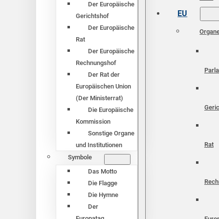
Der Europäische
EU
Gerichtshof
Der Europäische
Organ
Rat
Der Europäische
Rechnungshof
Parl
Der Rat der
Europäischen Union
(Der Ministerrat)
Geri
Die Europäische
Kommission
Sonstige Organe
Rat
und Institutionen
Symbole
Das Motto
Rech
Die Flagge
Die Hymne
Der
Europatag
Euro