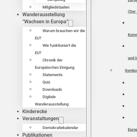
Mitgliedstaaten
(Der 
Wanderausstellung
“Wachsen in Europa”
Warum brauchen wir die
Komm
EU?
Wie funktioniert die
EU?
und I
Chronik der
Europäischen Einigung
Symbo
Statements
Quiz
Downloads
Digitale
Wanderausstellung
Kinderecke
Veranstaltungen
Demokratiekalendar
Euro
Publikationen