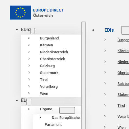
EDIs
EDIs
Burgenland
Burgen
Kärnten
Kärnte
Niederösterreich
Oberösterreich
Nieder
Salzburg
Oberös
Steiermark
Tirol
Salzbu
Vorarlberg
Wien
Steier
EU
Tirol
Organe
Vorarl
Das Europäische
Parlament
Wien