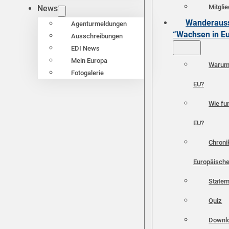
Mitgli
News
Wanderauss
Agenturmeldungen
“Wachsen in E
Ausschreibungen
EDI News
Mein Europa
Warum 
Fotogalerie
EU?
Wie fun
EU?
Chroni
Europäische
Statem
Quiz
Downl