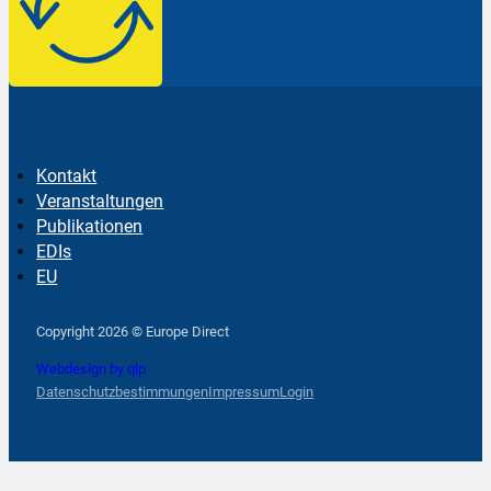
Kontakt
Veranstaltungen
Publikationen
EDIs
EU
Follow us on Facebook
Follow us on Instagram
Follow us on YouTube
Copyright 2026 © Europe Direct
Webdesign by qlp
Datenschutzbestimmungen
Impressum
Login