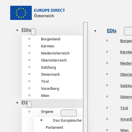
EDIs
EDIs
Burgenland
Burgen
Kärnten
Kärnte
Niederösterreich
Oberösterreich
Nieder
Salzburg
Oberös
Steiermark
Tirol
Salzbu
Vorarlberg
Wien
Steier
EU
Tirol
Organe
Vorarl
Das Europäische
Parlament
Wien