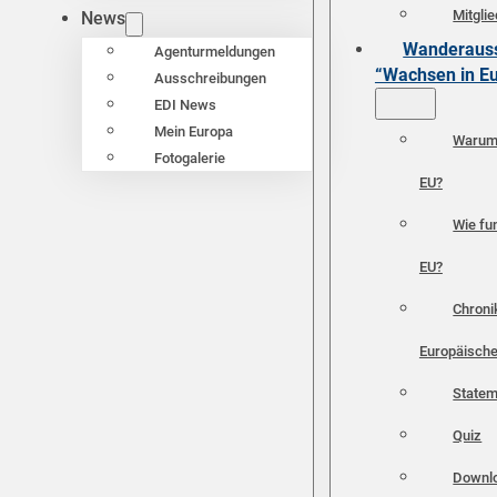
Mitgli
News
Wanderauss
Agenturmeldungen
“Wachsen in E
Ausschreibungen
EDI News
Mein Europa
Warum 
Fotogalerie
EU?
Wie fun
EU?
Chroni
Europäische
Statem
Quiz
Downl