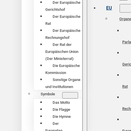
Der Europäische
EU
Gerichtshof
Der Europäische
Organ
Rat
Der Europäische
Rechnungshof
Parl
Der Rat der
Europäischen Union
(Der Ministerrat)
Geri
Die Europäische
Kommission
Sonstige Organe
Rat
und Institutionen
Symbole
Das Motto
Rech
Die Flagge
Die Hymne
Der
Europatag
Euro