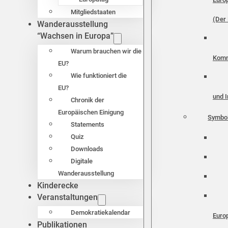
Mitgliedstaaten
(Der 
Wanderausstellung
“Wachsen in Europa”
Warum brauchen wir die
Komm
EU?
Wie funktioniert die
EU?
und I
Chronik der
Europäischen Einigung
Symbo
Statements
Quiz
Downloads
Digitale
Wanderausstellung
Kinderecke
Veranstaltungen
Demokratiekalendar
Euro
Publikationen