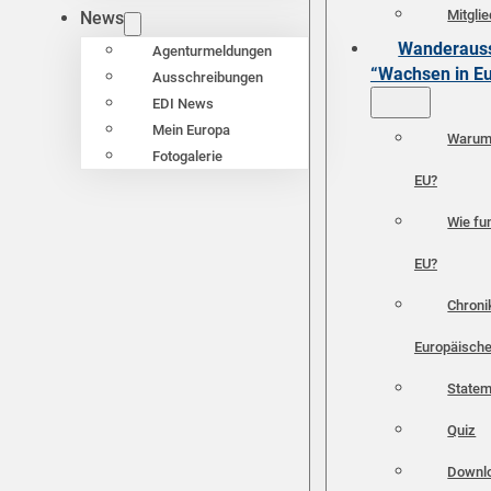
Mitgli
News
Wanderauss
Agenturmeldungen
“Wachsen in E
Ausschreibungen
EDI News
Mein Europa
Warum 
Fotogalerie
EU?
Wie fun
EU?
Chroni
Europäische
Statem
Quiz
Downl