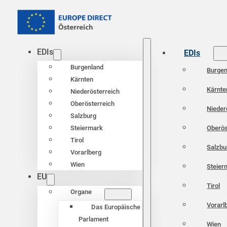
EDIs
EDIs
Burgenland
Burgen
Kärnten
Kärnte
Niederösterreich
Oberösterreich
Nieder
Salzburg
Oberös
Steiermark
Tirol
Salzbu
Vorarlberg
Wien
Steier
EU
Tirol
Organe
Vorarl
Das Europäische
Parlament
Wien