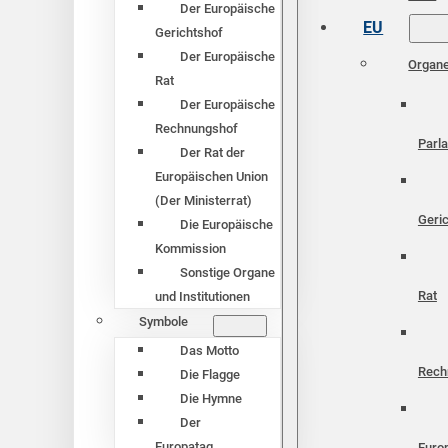
Der Europäische
EU
Gerichtshof
Der Europäische
Organ
Rat
Der Europäische
Rechnungshof
Parl
Der Rat der
Europäischen Union
(Der Ministerrat)
Geri
Die Europäische
Kommission
Sonstige Organe
Rat
und Institutionen
Symbole
Das Motto
Rech
Die Flagge
Die Hymne
Der
Europatag
Euro