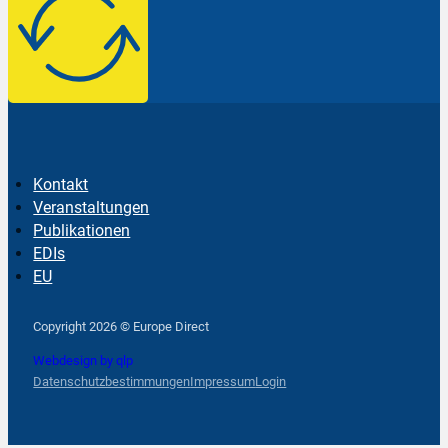
Kontakt
Veranstaltungen
Publikationen
EDIs
EU
Follow us on Facebook
Follow us on Instagram
Follow us on YouTube
Copyright 2026 © Europe Direct
Webdesign by qlp
Datenschutzbestimmungen
Impressum
Login