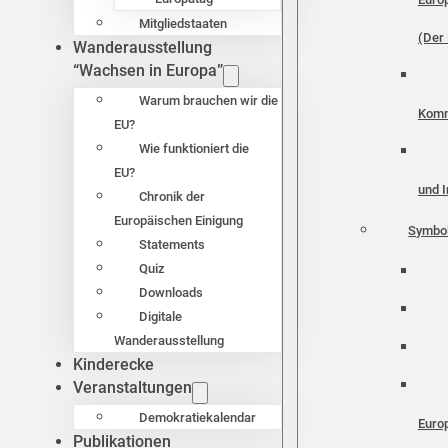
Mitgliedstaaten
(Der 
Wanderausstellung
“Wachsen in Europa”
Warum brauchen wir die
Komm
EU?
Wie funktioniert die
EU?
und I
Chronik der
Europäischen Einigung
Symbo
Statements
Quiz
Downloads
Digitale
Wanderausstellung
Kinderecke
Veranstaltungen
Demokratiekalendar
Euro
Publikationen