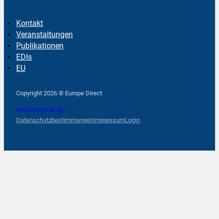
Kontakt
Veranstaltungen
Publikationen
EDIs
EU
Follow us on Facebook
Follow us on Instagram
Follow us on YouTube
Copyright 2026 © Europe Direct
Webdesign by qlp
Datenschutzbestimmungen
Impressum
Login