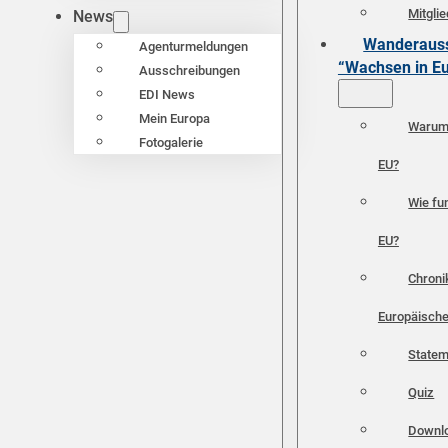
Mitgli
News
Wanderauss
Agenturmeldungen
“Wachsen in E
Ausschreibungen
EDI News
Mein Europa
Warum 
Fotogalerie
EU?
Wie fun
EU?
Chroni
Europäische
Statem
Quiz
Downl