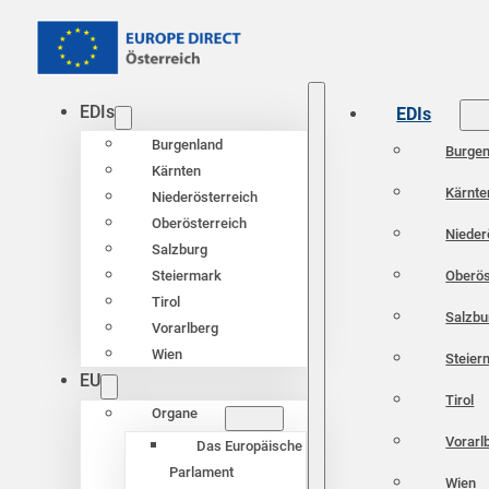
EDIs
EDIs
Burgenland
Burgen
Kärnten
Kärnte
Niederösterreich
Oberösterreich
Nieder
Salzburg
Oberös
Steiermark
Tirol
Salzbu
Vorarlberg
Wien
Steier
EU
Tirol
Organe
Vorarl
Das Europäische
Parlament
Wien