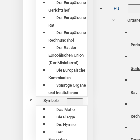
Der Europäische
EU
Gerichtshof
Der Europäische
Organ
Rat
Der Europäische
Rechnungshof
Parl
Der Rat der
Europäischen Union
(Der Ministerrat)
Geri
Die Europäische
Kommission
Sonstige Organe
Rat
und Institutionen
Symbole
Das Motto
Rech
Die Flagge
Die Hymne
Der
Europatag
Euro