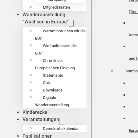
Mitgliedstaaten
(Der 
Wanderausstellung
“Wachsen in Europa”
Warum brauchen wir die
Komm
EU?
Wie funktioniert die
EU?
und I
Chronik der
Europäischen Einigung
Symbo
Statements
Quiz
Downloads
Digitale
Wanderausstellung
Kinderecke
Veranstaltungen
Demokratiekalendar
Euro
Publikationen