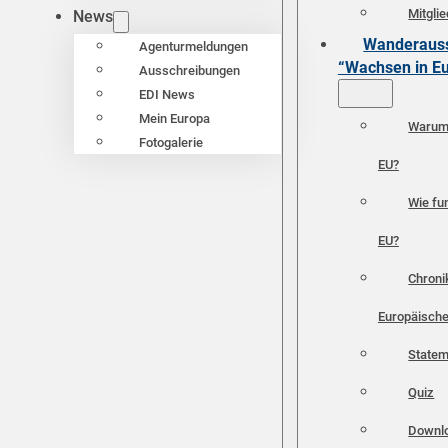
Mitgli
News
Wanderauss
Agenturmeldungen
“Wachsen in E
Ausschreibungen
EDI News
Mein Europa
Warum 
Fotogalerie
EU?
Wie fun
EU?
Chroni
Europäische
Statem
Quiz
Downl