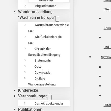
Mitgliedstaaten
(Der 
Wanderausstellung
“Wachsen in Europa”
Warum brauchen wir die
Komm
EU?
Wie funktioniert die
EU?
und I
Chronik der
Europäischen Einigung
Symbo
Statements
Quiz
Downloads
Digitale
Wanderausstellung
Kinderecke
Veranstaltungen
Demokratiekalendar
Euro
Publikationen