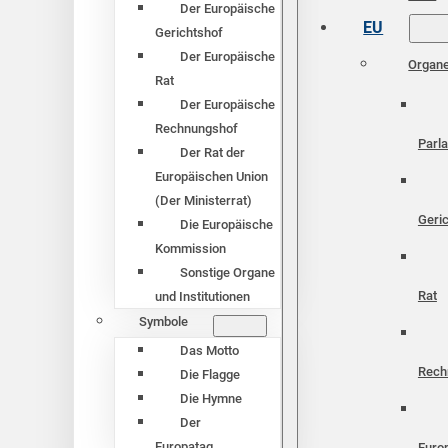
Der Europäische
EU
Gerichtshof
Der Europäische
Organ
Rat
Der Europäische
Rechnungshof
Parl
Der Rat der
Europäischen Union
(Der Ministerrat)
Geri
Die Europäische
Kommission
Sonstige Organe
Rat
und Institutionen
Symbole
Das Motto
Rech
Die Flagge
Die Hymne
Der
Europatag
Euro