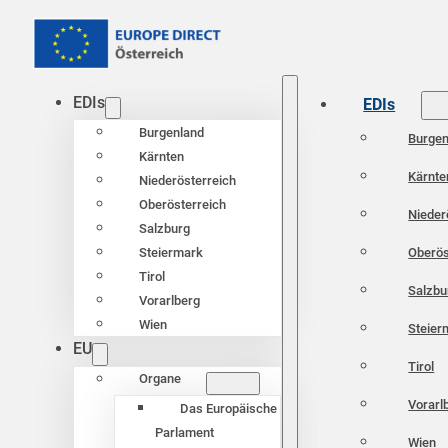
EDIs
EDIs
Burgenland
Burgen
Kärnten
Kärnte
Niederösterreich
Oberösterreich
Nieder
Salzburg
Oberös
Steiermark
Tirol
Salzbu
Vorarlberg
Wien
Steier
EU
Tirol
Organe
Vorarl
Das Europäische
Parlament
Wien