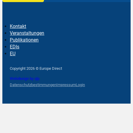
Kontakt
Veranstaltungen
Publikationen
EDIs
EU
Follow us on Facebook
Follow us on Instagram
Follow us on YouTube
Copyright 2026 © Europe Direct
Webdesign by qlp
Datenschutzbestimmungen
Impressum
Login