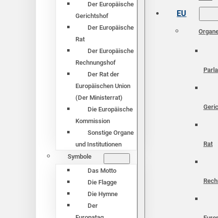
Der Europäische
EU
Gerichtshof
Der Europäische
Organ
Rat
Der Europäische
Rechnungshof
Parl
Der Rat der
Europäischen Union
(Der Ministerrat)
Geri
Die Europäische
Kommission
Sonstige Organe
Rat
und Institutionen
Symbole
Das Motto
Rech
Die Flagge
Die Hymne
Der
Europatag
Euro