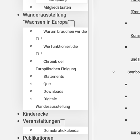
Mitgliedstaaten
(Der 
Wanderausstellung
“Wachsen in Europa”
Warum brauchen wir die
Komm
EU?
Wie funktioniert die
EU?
und I
Chronik der
Europäischen Einigung
Symbo
Statements
Quiz
Downloads
Digitale
Wanderausstellung
Kinderecke
Veranstaltungen
Demokratiekalendar
Euro
Publikationen