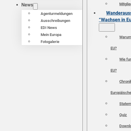
Mitgli
News
Wanderauss
Agenturmeldungen
“Wachsen in E
Ausschreibungen
EDI News
Mein Europa
Warum 
Fotogalerie
EU?
Wie fun
EU?
Chroni
Europäische
Statem
Quiz
Downl