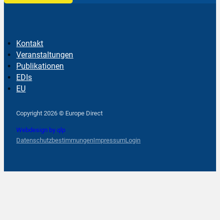
Kontakt
Veranstaltungen
Publikationen
EDIs
EU
Follow us on Facebook
Follow us on Instagram
Follow us on YouTube
Copyright 2026 © Europe Direct
Webdesign by qlp
Datenschutzbestimmungen
Impressum
Login