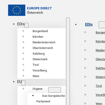
EDIs
EDIs
Burgenland
Burgen
Kärnten
Kärnte
Niederösterreich
Oberösterreich
Nieder
Salzburg
Oberös
Steiermark
Tirol
Salzbu
Vorarlberg
Wien
Steier
EU
Tirol
Organe
Vorarl
Das Europäische
Parlament
Wien