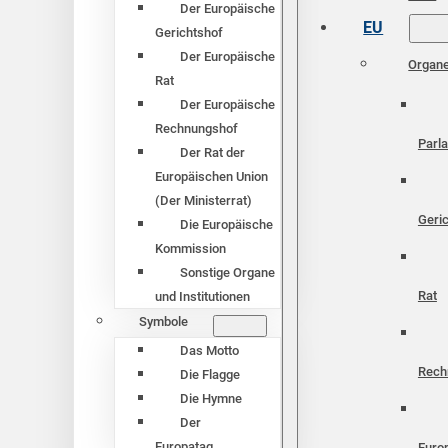
Der Europäische
EU
Gerichtshof
Der Europäische
Organ
Rat
Der Europäische
Rechnungshof
Parl
Der Rat der
Europäischen Union
(Der Ministerrat)
Geri
Die Europäische
Kommission
Sonstige Organe
Rat
und Institutionen
Symbole
Das Motto
Rech
Die Flagge
Die Hymne
Der
Europatag
Euro