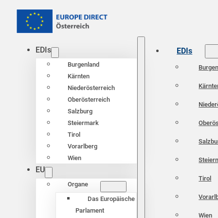
EDIs
EDIs
Burgenland
Burgen
Kärnten
Kärnte
Niederösterreich
Oberösterreich
Nieder
Salzburg
Oberös
Steiermark
Tirol
Salzbu
Vorarlberg
Wien
Steier
EU
Tirol
Organe
Vorarl
Das Europäische
Parlament
Wien