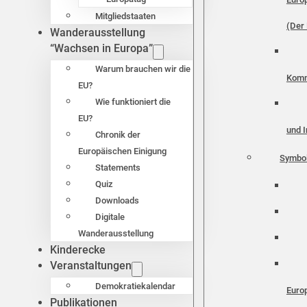
Mitgliedstaaten
(Der 
Wanderausstellung
“Wachsen in Europa”
Warum brauchen wir die
Komm
EU?
Wie funktioniert die
EU?
und I
Chronik der
Europäischen Einigung
Symbo
Statements
Quiz
Downloads
Digitale
Wanderausstellung
Kinderecke
Veranstaltungen
Demokratiekalendar
Euro
Publikationen