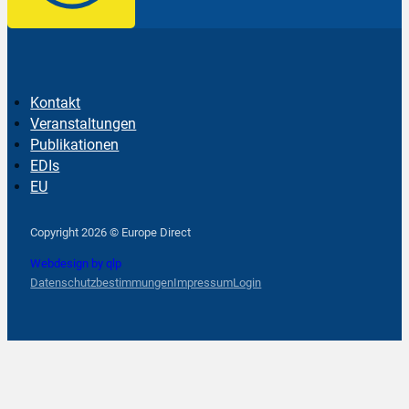
Kontakt
Veranstaltungen
Publikationen
EDIs
EU
Follow us on Facebook
Follow us on Instagram
Follow us on YouTube
Copyright 2026 © Europe Direct
Webdesign by qlp
Datenschutzbestimmungen
Impressum
Login