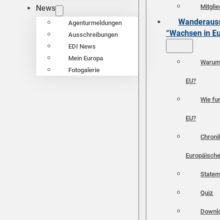
Mitgli
News
Wanderauss
Agenturmeldungen
“Wachsen in E
Ausschreibungen
EDI News
Mein Europa
Warum 
Fotogalerie
EU?
Wie fun
EU?
Chroni
Europäische
Statem
Quiz
Downl