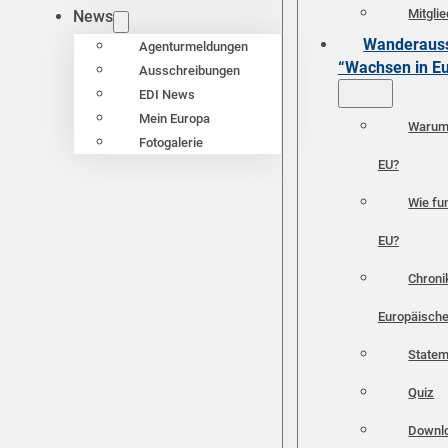
Mitgli
News
Wanderauss
Agenturmeldungen
“Wachsen in E
Ausschreibungen
EDI News
Mein Europa
Warum 
Fotogalerie
EU?
Wie fun
EU?
Chroni
Europäische
Statem
Quiz
Downl