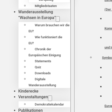
Mitgliedstaaten
(Der 
Wanderausstellung
“Wachsen in Europa”
Warum brauchen wir die
Komm
EU?
Wie funktioniert die
EU?
und I
Chronik der
Europäischen Einigung
Symbo
Statements
Quiz
Downloads
Digitale
Wanderausstellung
Kinderecke
Veranstaltungen
Demokratiekalendar
Euro
Publikationen