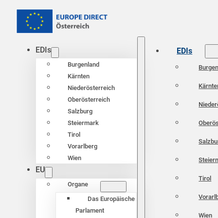
EDIs
EDIs
Burgenland
Burgen
Kärnten
Kärnte
Niederösterreich
Oberösterreich
Nieder
Salzburg
Oberös
Steiermark
Tirol
Salzbu
Vorarlberg
Wien
Steier
EU
Tirol
Organe
Vorarl
Das Europäische
Parlament
Wien