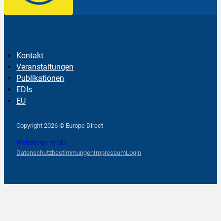
Kontakt
Veranstaltungen
Publikationen
EDIs
EU
Follow us on Facebook
Follow us on Instagram
Follow us on YouTube
Copyright 2026 © Europe Direct
Webdesign by qlp
Datenschutzbestimmungen
Impressum
Login