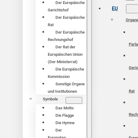
Der Europäische
EU
Gerichtshof
Der Europäische
Organ
Rat
Der Europäische
Rechnungshof
Parl
Der Rat der
Europäischen Union
(Der Ministerrat)
Geri
Die Europäische
Kommission
Sonstige Organe
Rat
und Institutionen
Symbole
Das Motto
Rech
Die Flagge
Die Hymne
Der
Europatag
Euro