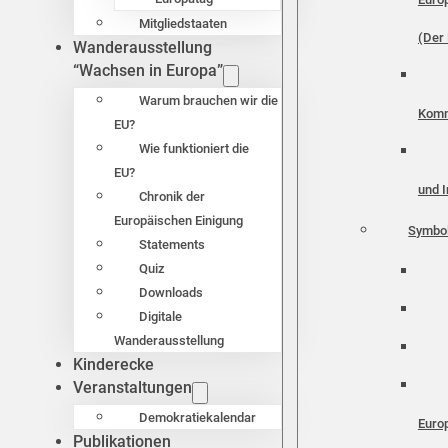
Mitgliedstaaten
(Der 
Wanderausstellung
“Wachsen in Europa”
Warum brauchen wir die
Komm
EU?
Wie funktioniert die
EU?
und I
Chronik der
Europäischen Einigung
Symbo
Statements
Quiz
Downloads
Digitale
Wanderausstellung
Kinderecke
Veranstaltungen
Demokratiekalendar
Euro
Publikationen