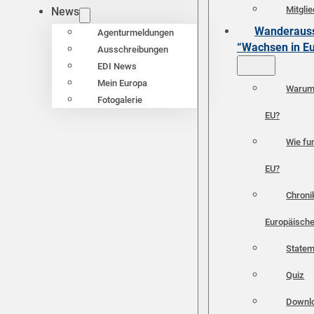
Mitgli
News
Wanderauss
Agenturmeldungen
“Wachsen in E
Ausschreibungen
EDI News
Mein Europa
Warum 
Fotogalerie
EU?
Wie fun
EU?
Chroni
Europäische
Statem
Quiz
Downl