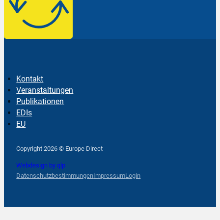
Kontakt
Veranstaltungen
Publikationen
EDIs
EU
Follow us on Facebook
Follow us on Instagram
Follow us on YouTube
Copyright 2026 © Europe Direct
Webdesign by qlp
Datenschutzbestimmungen
Impressum
Login