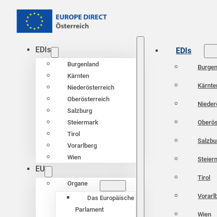
EDIs
EDIs
Burgenland
Burgen
Kärnten
Kärnte
Niederösterreich
Oberösterreich
Nieder
Salzburg
Oberös
Steiermark
Tirol
Salzbu
Vorarlberg
Wien
Steier
EU
Tirol
Organe
Vorarl
Das Europäische
Parlament
Wien