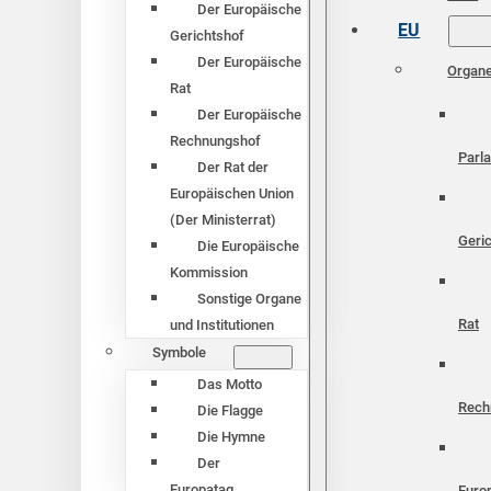
Der Europäische
EU
Gerichtshof
Der Europäische
Organ
Rat
Der Europäische
Rechnungshof
Parl
Der Rat der
Europäischen Union
(Der Ministerrat)
Geri
Die Europäische
Kommission
Sonstige Organe
Rat
und Institutionen
Symbole
Das Motto
Rech
Die Flagge
Die Hymne
Der
Europatag
Euro