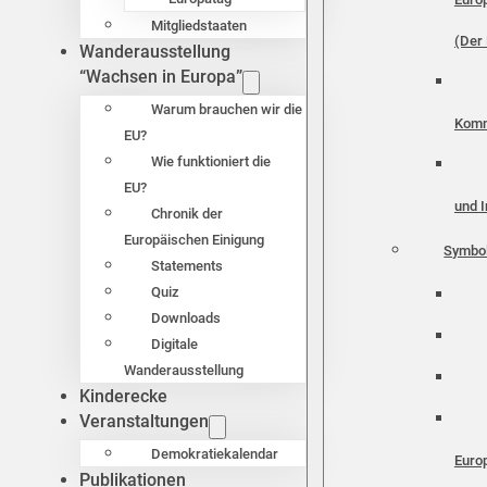
Mitgliedstaaten
(Der 
Wanderausstellung
“Wachsen in Europa”
Warum brauchen wir die
Komm
EU?
Wie funktioniert die
EU?
und I
Chronik der
Europäischen Einigung
Symbo
Statements
Quiz
Downloads
Digitale
Wanderausstellung
Kinderecke
Veranstaltungen
Demokratiekalendar
Euro
Publikationen