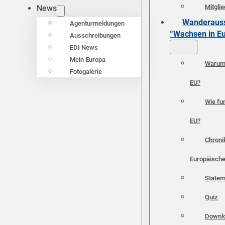
Mitgli
News
Wanderauss
Agenturmeldungen
“Wachsen in E
Ausschreibungen
EDI News
Mein Europa
Warum 
Fotogalerie
EU?
Wie fun
EU?
Chroni
Europäische
Statem
Quiz
Downl