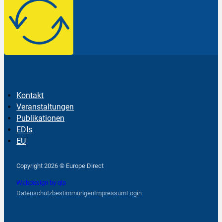
Kontakt
Veranstaltungen
Publikationen
EDIs
EU
Follow us on Facebook
Follow us on Instagram
Follow us on YouTube
Copyright 2026 © Europe Direct
Webdesign by qlp
Datenschutzbestimmungen
Impressum
Login