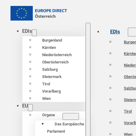
EDIs
EDIs
Burgenland
Burgen
Kärnten
Kärnte
Niederösterreich
Oberösterreich
Nieder
Salzburg
Oberös
Steiermark
Tirol
Salzbu
Vorarlberg
Wien
Steier
EU
Tirol
Organe
Vorarl
Das Europäische
Parlament
Wien