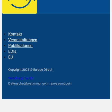
Kontakt
Veranstaltungen
Publikationen
EDIs
EU
Follow us on Facebook
Follow us on Instagram
Follow us on YouTube
Copyright 2026 © Europe Direct
Webdesign by qlp
Datenschutzbestimmungen
Impressum
Login