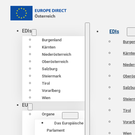
EDIs
EDIs
Burgenland
Burgen
Kärnten
Kärnte
Niederösterreich
Oberösterreich
Nieder
Salzburg
Oberös
Steiermark
Tirol
Salzbu
Vorarlberg
Wien
Steier
EU
Tirol
Organe
Vorarl
Das Europäische
Parlament
Wien