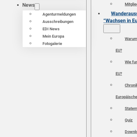
Mitgli
News
Wanderauss
Agenturmeldungen
“Wachsen in E
Ausschreibungen
EDI News
Mein Europa
Warum 
Fotogalerie
EU?
Wie fun
EU?
Chroni
Europäische
Statem
Quiz
Downl