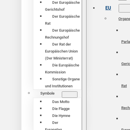
Der Europäische
EU
Gerichtshof
Der Europäische
Organ
Rat
Der Europäische
Rechnungshof
Parl
Der Rat der
Europäischen Union
(Der Ministerrat)
Geri
Die Europäische
Kommission
Sonstige Organe
Rat
und Institutionen
Symbole
Das Motto
Rech
Die Flagge
Die Hymne
Der
Europatag
Euro