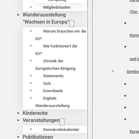
Mitgliedstaaten
(Der 
Wanderausstellung
“Wachsen in Europa”
Warum brauchen wir die
Komm
EU?
Wie funktioniert die
EU?
und I
Chronik der
Europäischen Einigung
Symbo
Statements
Quiz
Downloads
Digitale
Wanderausstellung
Kinderecke
Veranstaltungen
Demokratiekalendar
Euro
Publikationen