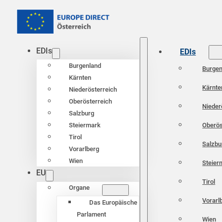
EDIs
EDIs
Burgenland
Burgen
Kärnten
Kärnte
Niederösterreich
Oberösterreich
Nieder
Salzburg
Oberös
Steiermark
Tirol
Salzbu
Vorarlberg
Wien
Steier
EU
Tirol
Organe
Vorarl
Das Europäische
Parlament
Wien