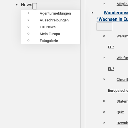
Mitgli
News
Wanderauss
Agenturmeldungen
“Wachsen in E
Ausschreibungen
EDI News
Mein Europa
Warum 
Fotogalerie
EU?
Wie fun
EU?
Chroni
Europäische
Statem
Quiz
Downl