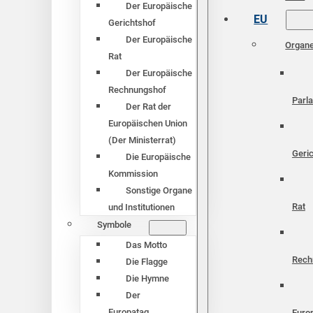
Der Europäische
EU
Gerichtshof
Der Europäische
Organ
Rat
Der Europäische
Rechnungshof
Parl
Der Rat der
Europäischen Union
(Der Ministerrat)
Geri
Die Europäische
Kommission
Sonstige Organe
Rat
und Institutionen
Symbole
Das Motto
Rech
Die Flagge
Die Hymne
Der
Europatag
Euro