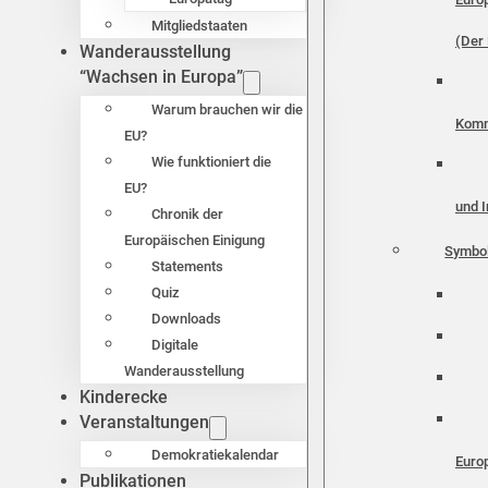
Mitgliedstaaten
(Der 
Wanderausstellung
“Wachsen in Europa”
Warum brauchen wir die
Komm
EU?
Wie funktioniert die
EU?
und I
Chronik der
Europäischen Einigung
Symbo
Statements
Quiz
Downloads
Digitale
Wanderausstellung
Kinderecke
Veranstaltungen
Demokratiekalendar
Euro
Publikationen