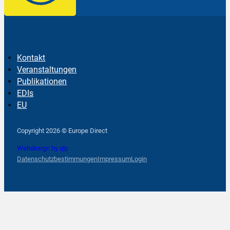
Kontakt
Veranstaltungen
Publikationen
EDIs
EU
Follow us on Facebook
Follow us on Instagram
Follow us on YouTube
Copyright 2026 © Europe Direct
Webdesign by qlp
Datenschutzbestimmungen
Impressum
Login