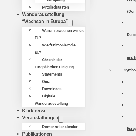
Mitgliedstaaten
(Der 
Wanderausstellung
“Wachsen in Europa”
Warum brauchen wir die
Komm
EU?
Wie funktioniert die
EU?
und I
Chronik der
Europäischen Einigung
Symbo
Statements
Quiz
Downloads
Digitale
Wanderausstellung
Kinderecke
Veranstaltungen
Demokratiekalendar
Euro
Publikationen