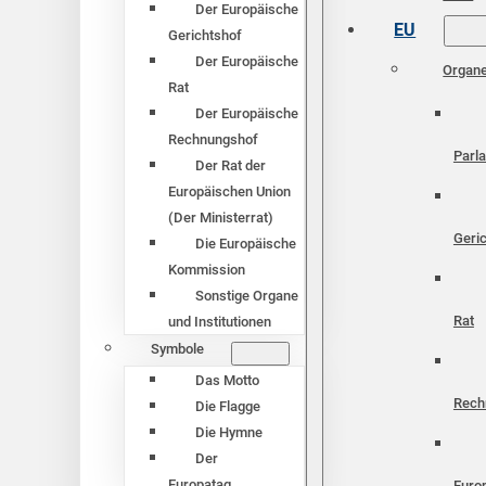
Der Europäische
EU
Gerichtshof
Der Europäische
Organ
Rat
Der Europäische
Rechnungshof
Parl
Der Rat der
Europäischen Union
(Der Ministerrat)
Geri
Die Europäische
Kommission
Sonstige Organe
Rat
und Institutionen
Symbole
Das Motto
Rech
Die Flagge
Die Hymne
Der
Europatag
Euro