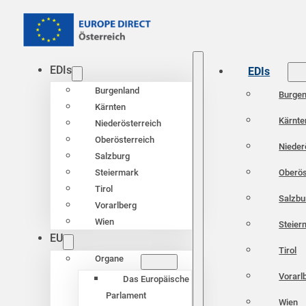
EDIs
EDIs
Burgenland
Burgen
Kärnten
Kärnte
Niederösterreich
Oberösterreich
Nieder
Salzburg
Oberös
Steiermark
Tirol
Salzbu
Vorarlberg
Wien
Steier
EU
Tirol
Organe
Vorarl
Das Europäische
Parlament
Wien