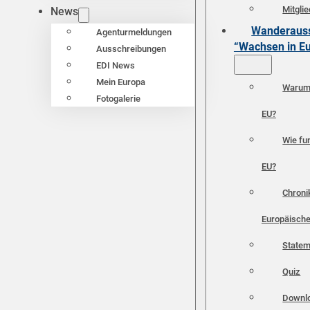
Mitgli
News
Wanderauss
Agenturmeldungen
“Wachsen in E
Ausschreibungen
EDI News
Mein Europa
Warum 
Fotogalerie
EU?
Wie fun
EU?
Chroni
Europäische
Statem
Quiz
Downl