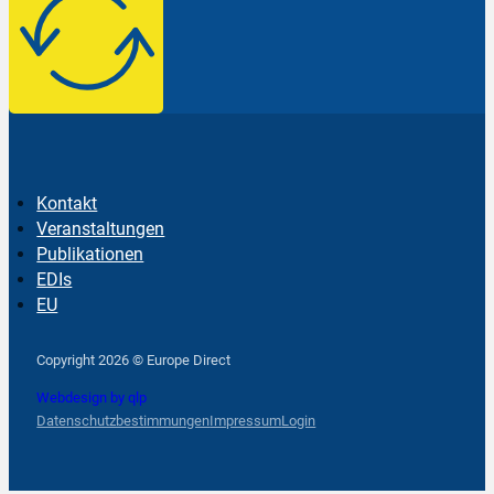
Kontakt
Veranstaltungen
Publikationen
EDIs
EU
Follow us on Facebook
Follow us on Instagram
Follow us on YouTube
Copyright 2026 © Europe Direct
Webdesign by qlp
Datenschutzbestimmungen
Impressum
Login