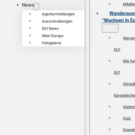
Mitgli
News
Wanderauss
Agenturmeldungen
“Wachsen in E
Ausschreibungen
EDI News
Mein Europa
Warum 
Fotogalerie
EU?
Wie fun
EU?
Chroni
Europäische
Statem
Quiz
Downl