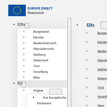
EDIs
EDIs
Burgenland
Burgen
Kärnten
Kärnte
Niederösterreich
Oberösterreich
Nieder
Salzburg
Oberös
Steiermark
Tirol
Salzbu
Vorarlberg
Wien
Steier
EU
Tirol
Organe
Vorarl
Das Europäische
Parlament
Wien