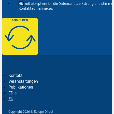
Hiermit akzeptiere ich die Datenschutzerklärung und stimm
Kontaktaufnahme zu.
ANMELDEN
Kontakt
Veranstaltungen
Publikationen
EDIs
EU
Follow us on Facebook
Follow us on Instagram
Follow us on YouTube
Copyright 2026 © Europe Direct