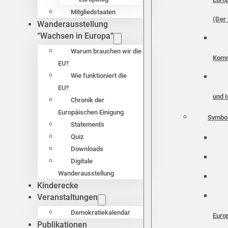
Mitgliedstaaten
(Der 
Wanderausstellung
“Wachsen in Europa”
Warum brauchen wir die
Komm
EU?
Wie funktioniert die
EU?
und I
Chronik der
Europäischen Einigung
Symbo
Statements
Quiz
Downloads
Digitale
Wanderausstellung
Kinderecke
Veranstaltungen
Demokratiekalendar
Euro
Publikationen