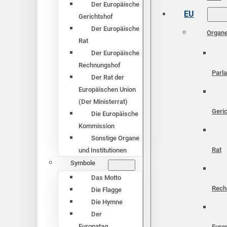
Der Europäische
EU
Gerichtshof
Der Europäische
Organ
Rat
Der Europäische
Rechnungshof
Parl
Der Rat der
Europäischen Union
(Der Ministerrat)
Geri
Die Europäische
Kommission
Sonstige Organe
Rat
und Institutionen
Symbole
Das Motto
Rech
Die Flagge
Die Hymne
Der
Europatag
Euro