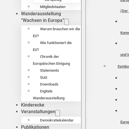
Mitgliedstaaten
(Der 
Wanderausstellung
“Wachsen in Europa”
Warum brauchen wir die
Komm
EU?
Wie funktioniert die
EU?
und I
Chronik der
Europäischen Einigung
Symbo
Statements
Quiz
Downloads
Digitale
Wanderausstellung
Kinderecke
Veranstaltungen
Demokratiekalendar
Euro
Publikationen