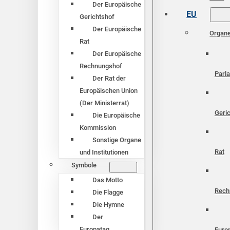
Der Europäische
EU
Gerichtshof
Der Europäische
Organ
Rat
Der Europäische
Rechnungshof
Parl
Der Rat der
Europäischen Union
(Der Ministerrat)
Geri
Die Europäische
Kommission
Sonstige Organe
Rat
und Institutionen
Symbole
Das Motto
Rech
Die Flagge
Die Hymne
Der
Europatag
Euro