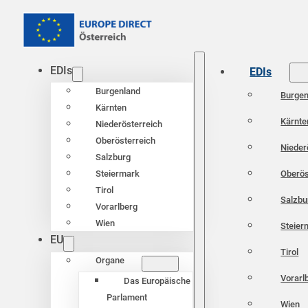
EDIs
EDIs
Burgenland
Burgen
Kärnten
Kärnte
Niederösterreich
Oberösterreich
Nieder
Salzburg
Oberös
Steiermark
Tirol
Salzbu
Vorarlberg
Wien
Steier
EU
Tirol
Organe
Vorarl
Das Europäische
Parlament
Wien