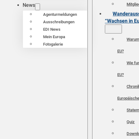
Mitgli
News
Wanderauss
Agenturmeldungen
“Wachsen in E
Ausschreibungen
EDI News
Mein Europa
Warum 
Fotogalerie
EU?
Wie fun
EU?
Chroni
Europäische
Statem
Quiz
Downl