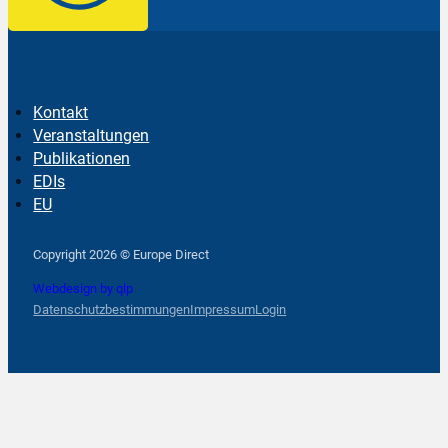
Kontakt
Veranstaltungen
Publikationen
EDIs
EU
Follow us on Facebook
Follow us on Instagram
Follow us on YouTube
Copyright 2026 © Europe Direct
Webdesign by qlp
Datenschutzbestimmungen
Impressum
Login