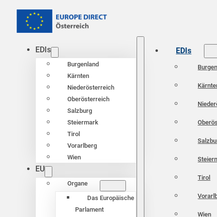
EDIs
EDIs
Burgenland
Burgen
Kärnten
Kärnte
Niederösterreich
Oberösterreich
Nieder
Salzburg
Oberös
Steiermark
Tirol
Salzbu
Vorarlberg
Wien
Steier
EU
Tirol
Organe
Vorarl
Das Europäische
Parlament
Wien