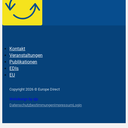
Kontakt
Veranstaltungen
Publikationen
EDIs
EU
Follow us on Facebook
Follow us on Instagram
Follow us on YouTube
Copyright 2026 © Europe Direct
Webdesign by qlp
Datenschutzbestimmungen
Impressum
Login