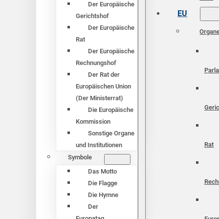
Der Europäische
EU
Gerichtshof
Der Europäische
Organ
Rat
Der Europäische
Rechnungshof
Parl
Der Rat der
Europäischen Union
(Der Ministerrat)
Geri
Die Europäische
Kommission
Sonstige Organe
Rat
und Institutionen
Symbole
Das Motto
Rech
Die Flagge
Die Hymne
Der
Europatag
Euro