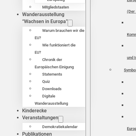
Mitgliedstaaten
(Der 
Wanderausstellung
“Wachsen in Europa”
Warum brauchen wir die
Komm
EU?
Wie funktioniert die
EU?
und I
Chronik der
Europäischen Einigung
Symbo
Statements
Quiz
Downloads
Digitale
Wanderausstellung
Kinderecke
Veranstaltungen
Demokratiekalendar
Euro
Publikationen