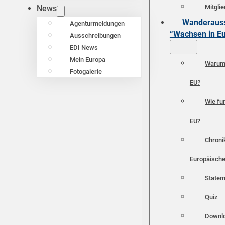
Mitgli
News
Wanderauss
Agenturmeldungen
“Wachsen in E
Ausschreibungen
EDI News
Mein Europa
Warum 
Fotogalerie
EU?
Wie fun
EU?
Chroni
Europäische
Statem
Quiz
Downl