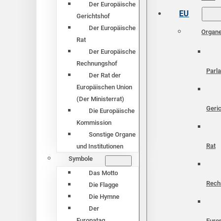
Der Europäische
EU
Gerichtshof
Der Europäische
Organ
Rat
Der Europäische
Rechnungshof
Parl
Der Rat der
Europäischen Union
(Der Ministerrat)
Geri
Die Europäische
Kommission
Sonstige Organe
Rat
und Institutionen
Symbole
Das Motto
Rech
Die Flagge
Die Hymne
Der
Europatag
Euro