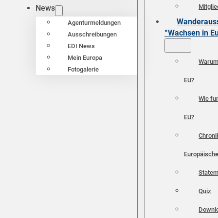
Mitgli
News
Wanderauss
Agenturmeldungen
“Wachsen in E
Ausschreibungen
EDI News
Mein Europa
Warum 
Fotogalerie
EU?
Wie fun
EU?
Chroni
Europäische
Statem
Quiz
Downl