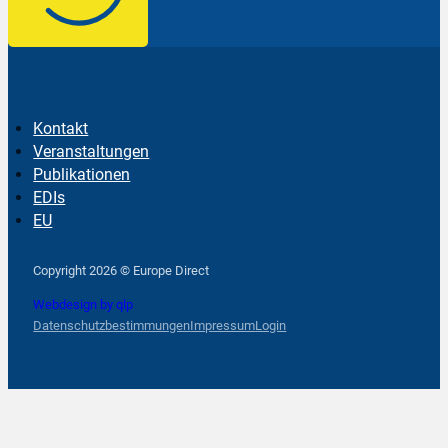
Kontakt
Veranstaltungen
Publikationen
EDIs
EU
Follow us on Facebook
Follow us on Instagram
Follow us on YouTube
Copyright 2026 © Europe Direct
Webdesign by qlp
Datenschutzbestimmungen
Impressum
Login