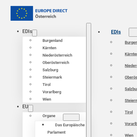
EDIs
EDIs
Burgenland
Burgen
Kärnten
Kärnte
Niederösterreich
Oberösterreich
Nieder
Salzburg
Oberös
Steiermark
Tirol
Salzbu
Vorarlberg
Wien
Steier
EU
Tirol
Organe
Vorarl
Das Europäische
Parlament
Wien