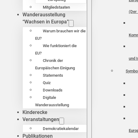
Mitgliedstaaten
(Der 
Wanderausstellung
“Wachsen in Europa”
Warum brauchen wir die
Komm
EU?
Wie funktioniert die
EU?
und I
Chronik der
Europäischen Einigung
Symbo
Statements
Quiz
Downloads
Digitale
Wanderausstellung
Kinderecke
Veranstaltungen
Demokratiekalendar
Euro
Publikationen