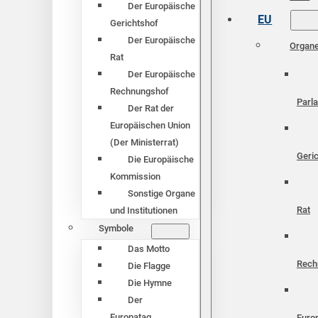
Der Europäische
EU
Gerichtshof
Der Europäische
Organ
Rat
Der Europäische
Rechnungshof
Parl
Der Rat der
Europäischen Union
(Der Ministerrat)
Geri
Die Europäische
Kommission
Sonstige Organe
Rat
und Institutionen
Symbole
Das Motto
Rech
Die Flagge
Die Hymne
Der
Europatag
Euro