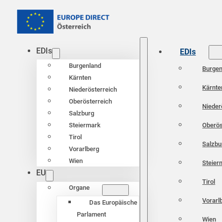
EDIs
EDIs
Burgenland
Burgen
Kärnten
Kärnte
Niederösterreich
Oberösterreich
Nieder
Salzburg
Oberös
Steiermark
Tirol
Salzbu
Vorarlberg
Wien
Steier
EU
Tirol
Organe
Vorarl
Das Europäische
Parlament
Wien