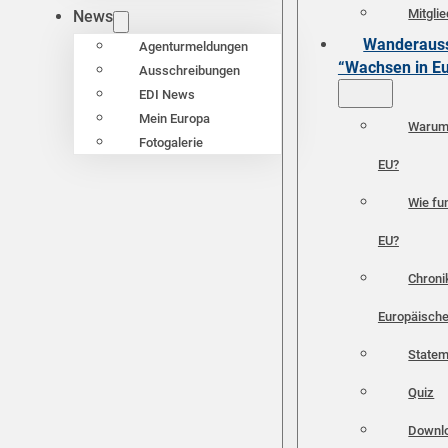
Mitgli
News
Wanderauss
Agenturmeldungen
“Wachsen in E
Ausschreibungen
EDI News
Mein Europa
Warum 
Fotogalerie
EU?
Wie fun
EU?
Chroni
Europäische
Statem
Quiz
Downl