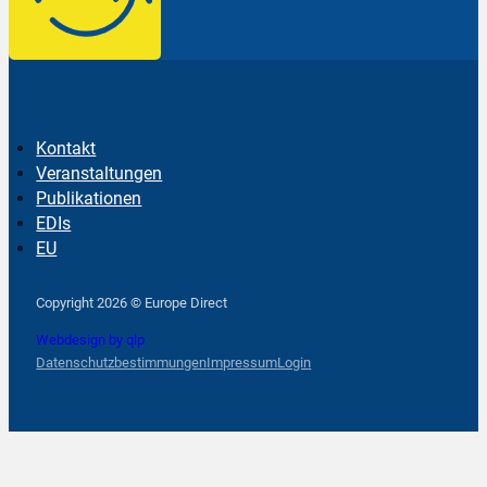
Kontakt
Veranstaltungen
Publikationen
EDIs
EU
Follow us on Facebook
Follow us on Instagram
Follow us on YouTube
Copyright 2026 © Europe Direct
Webdesign by qlp
Datenschutzbestimmungen
Impressum
Login