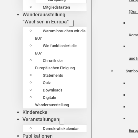
Mitgliedstaaten
(Der 
Wanderausstellung
“Wachsen in Europa”
Warum brauchen wir die
Komm
EU?
Wie funktioniert die
EU?
und I
Chronik der
Europäischen Einigung
Symbo
Statements
Quiz
Downloads
Digitale
Wanderausstellung
Kinderecke
Veranstaltungen
Demokratiekalendar
Euro
Publikationen