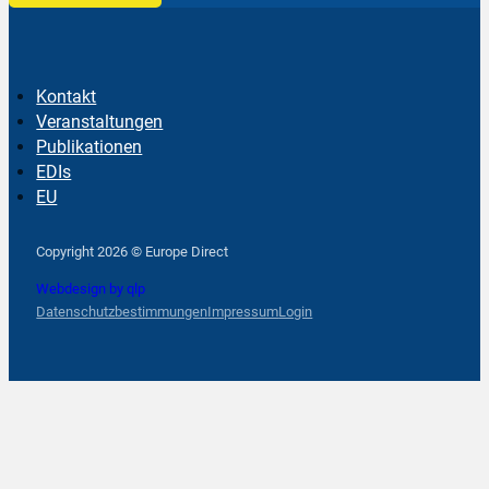
Kontakt
Veranstaltungen
Publikationen
EDIs
EU
Follow us on Facebook
Follow us on Instagram
Follow us on YouTube
Copyright 2026 © Europe Direct
Webdesign by qlp
Datenschutzbestimmungen
Impressum
Login