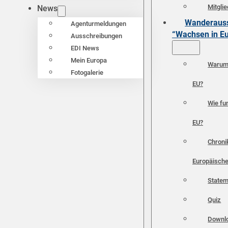
Mitgli
News
Wanderauss
Agenturmeldungen
“Wachsen in E
Ausschreibungen
EDI News
Mein Europa
Warum 
Fotogalerie
EU?
Wie fun
EU?
Chroni
Europäische
Statem
Quiz
Downl