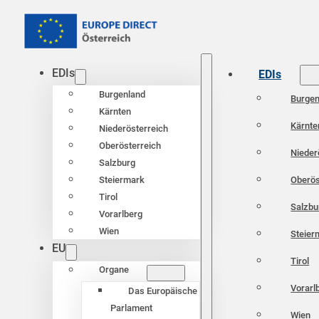
EDIs
EDIs
Burgenland
Burgen
Kärnten
Kärnte
Niederösterreich
Oberösterreich
Nieder
Salzburg
Oberös
Steiermark
Tirol
Salzbu
Vorarlberg
Wien
Steier
EU
Tirol
Organe
Vorarl
Das Europäische
Parlament
Wien