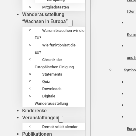
Mitgliedstaaten
(Der 
Wanderausstellung
“Wachsen in Europa”
Warum brauchen wir die
Komm
EU?
Wie funktioniert die
EU?
und I
Chronik der
Europäischen Einigung
Symbo
Statements
Quiz
Downloads
Digitale
Wanderausstellung
Kinderecke
Veranstaltungen
Demokratiekalendar
Euro
Publikationen