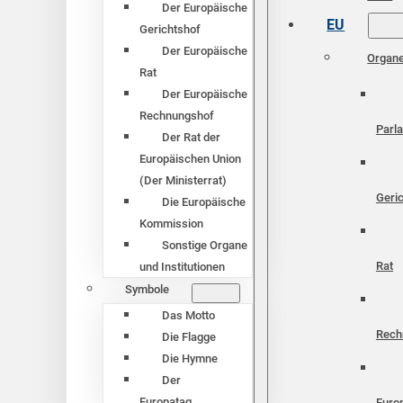
Der Europäische
EU
Gerichtshof
Der Europäische
Organ
Rat
Der Europäische
Rechnungshof
Parl
Der Rat der
Europäischen Union
(Der Ministerrat)
Geri
Die Europäische
Kommission
Sonstige Organe
Rat
und Institutionen
Symbole
Das Motto
Rech
Die Flagge
Die Hymne
Der
Europatag
Euro