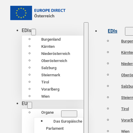
EDIs
EDIs
Burgenland
Burgen
Kärnten
Kärnte
Niederösterreich
Oberösterreich
Nieder
Salzburg
Oberös
Steiermark
Tirol
Salzbu
Vorarlberg
Wien
Steier
EU
Tirol
Organe
Vorarl
Das Europäische
Parlament
Wien