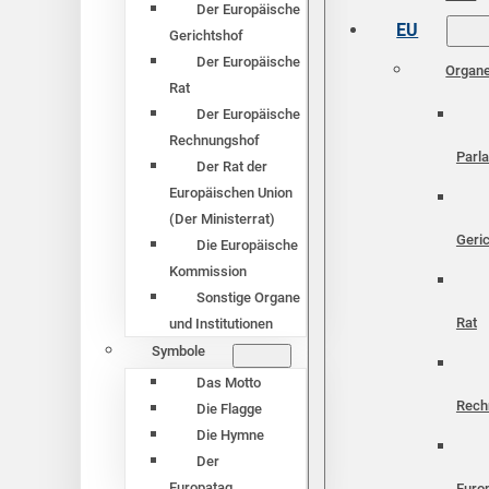
Der Europäische
EU
Gerichtshof
Der Europäische
Organ
Rat
Der Europäische
Rechnungshof
Parl
Der Rat der
Europäischen Union
(Der Ministerrat)
Geri
Die Europäische
Kommission
Sonstige Organe
Rat
und Institutionen
Symbole
Das Motto
Rech
Die Flagge
Die Hymne
Der
Europatag
Euro