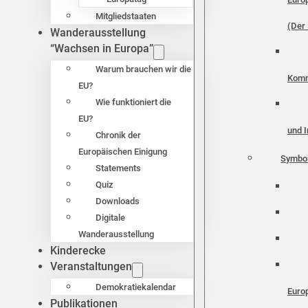
Mitgliedstaaten
(Der 
Wanderausstellung
“Wachsen in Europa”
Warum brauchen wir die
Komm
EU?
Wie funktioniert die
EU?
und I
Chronik der
Europäischen Einigung
Symbo
Statements
Quiz
Downloads
Digitale
Wanderausstellung
Kinderecke
Veranstaltungen
Demokratiekalendar
Euro
Publikationen