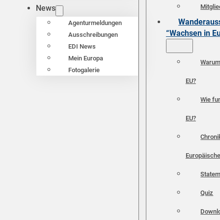
Mitgli
News
Wanderauss
Agenturmeldungen
“Wachsen in E
Ausschreibungen
EDI News
Mein Europa
Warum 
Fotogalerie
EU?
Wie fun
EU?
Chroni
Europäische
Statem
Quiz
Downl