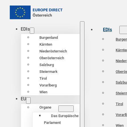
EDIs
EDIs
Burgenland
Burgen
Kärnten
Kärnte
Niederösterreich
Oberösterreich
Nieder
Salzburg
Oberös
Steiermark
Tirol
Salzbu
Vorarlberg
Wien
Steier
EU
Tirol
Organe
Vorarl
Das Europäische
Parlament
Wien