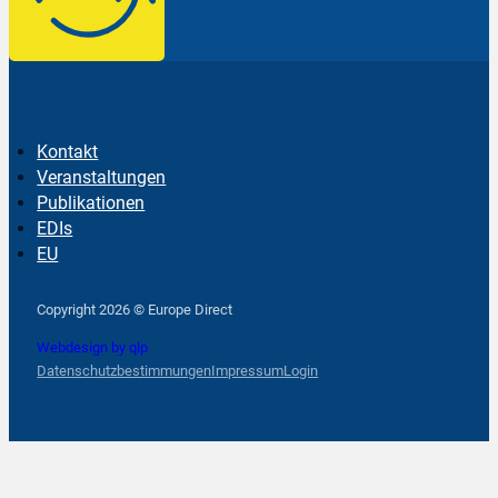
Kontakt
Veranstaltungen
Publikationen
EDIs
EU
Follow us on Facebook
Follow us on Instagram
Follow us on YouTube
Copyright 2026 © Europe Direct
Webdesign by qlp
Datenschutzbestimmungen
Impressum
Login