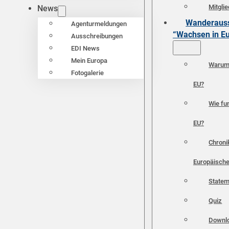
Mitgli
News
Wanderauss
Agenturmeldungen
“Wachsen in E
Ausschreibungen
EDI News
Mein Europa
Warum 
Fotogalerie
EU?
Wie fun
EU?
Chroni
Europäische
Statem
Quiz
Downl