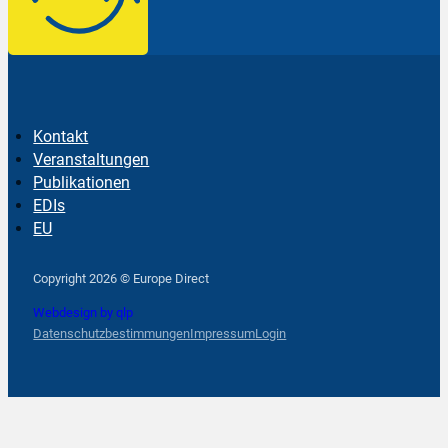
Kontakt
Veranstaltungen
Publikationen
EDIs
EU
Follow us on Facebook
Follow us on Instagram
Follow us on YouTube
Copyright 2026 © Europe Direct
Webdesign by qlp
Datenschutzbestimmungen
Impressum
Login