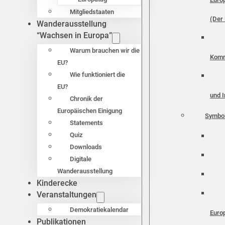
Mitgliedstaaten
(Der 
Wanderausstellung
“Wachsen in Europa”
Warum brauchen wir die
Komm
EU?
Wie funktioniert die
EU?
und I
Chronik der
Europäischen Einigung
Symbo
Statements
Quiz
Downloads
Digitale
Wanderausstellung
Kinderecke
Veranstaltungen
Demokratiekalendar
Euro
Publikationen