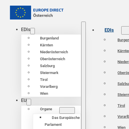
EDIs
EDIs
Burgenland
Burgen
Kärnten
Kärnte
Niederösterreich
Oberösterreich
Nieder
Salzburg
Oberös
Steiermark
Tirol
Salzbu
Vorarlberg
Wien
Steier
EU
Tirol
Organe
Vorarl
Das Europäische
Parlament
Wien