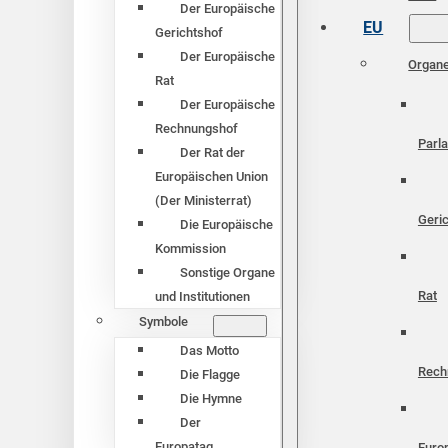
Der Europäische
EU
Gerichtshof
Der Europäische
Organ
Rat
Der Europäische
Rechnungshof
Parl
Der Rat der
Europäischen Union
(Der Ministerrat)
Geri
Die Europäische
Kommission
Sonstige Organe
Rat
und Institutionen
Symbole
Das Motto
Rech
Die Flagge
Die Hymne
Der
Europatag
Euro