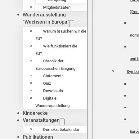
Mitgliedstaaten
(Der 
Wanderausstellung
“Wachsen in Europa”
Warum brauchen wir die
Komm
EU?
Wie funktioniert die
EU?
und I
Chronik der
Europäischen Einigung
Symbo
Statements
Quiz
Downloads
Digitale
Wanderausstellung
Kinderecke
Veranstaltungen
Demokratiekalendar
Euro
Publikationen