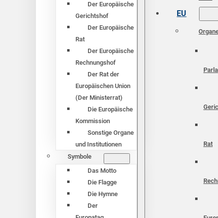
Der Europäische
EU
Gerichtshof
Der Europäische
Organ
Rat
Der Europäische
Rechnungshof
Parl
Der Rat der
Europäischen Union
(Der Ministerrat)
Geri
Die Europäische
Kommission
Sonstige Organe
Rat
und Institutionen
Symbole
Das Motto
Rech
Die Flagge
Die Hymne
Der
Europatag
Euro