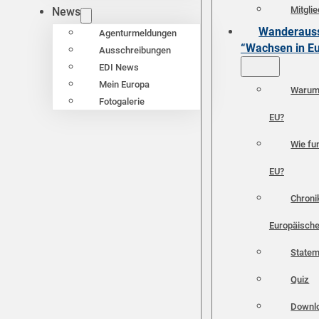
Mitgli
News
Wanderauss
Agenturmeldungen
“Wachsen in E
Ausschreibungen
EDI News
Mein Europa
Warum 
Fotogalerie
EU?
Wie fun
EU?
Chroni
Europäische
Statem
Quiz
Downl