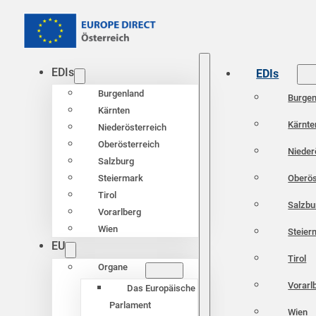
EDIs
EDIs
Burgenland
Burgen
Kärnten
Kärnte
Niederösterreich
Oberösterreich
Nieder
Salzburg
Oberös
Steiermark
Tirol
Salzbu
Vorarlberg
Wien
Steier
EU
Tirol
Organe
Vorarl
Das Europäische
Parlament
Wien