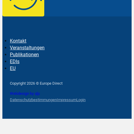
Kontakt
Veranstaltungen
Publikationen
EDIs
EU
Follow us on Facebook
Follow us on Instagram
Follow us on YouTube
Copyright 2026 © Europe Direct
Webdesign by qlp
Datenschutzbestimmungen
Impressum
Login