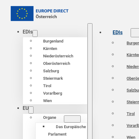
EDIs
EDIs
Burgenland
Burgen
Kärnten
Kärnte
Niederösterreich
Oberösterreich
Nieder
Salzburg
Oberös
Steiermark
Tirol
Salzbu
Vorarlberg
Wien
Steier
EU
Tirol
Organe
Vorarl
Das Europäische
Parlament
Wien