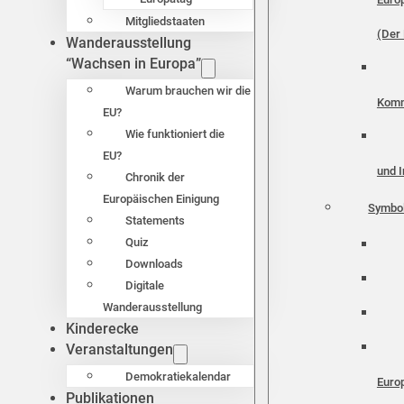
Mitgliedstaaten
(Der 
Wanderausstellung
“Wachsen in Europa”
Warum brauchen wir die
Komm
EU?
Wie funktioniert die
EU?
und I
Chronik der
Europäischen Einigung
Symbo
Statements
Quiz
Downloads
Digitale
Wanderausstellung
Kinderecke
Veranstaltungen
Demokratiekalendar
Euro
Publikationen