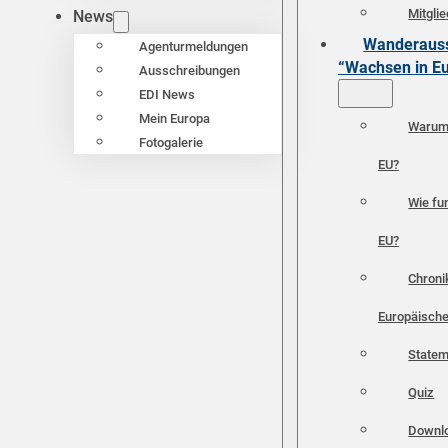
Mitgli
News
Wanderauss
Agenturmeldungen
“Wachsen in E
Ausschreibungen
EDI News
Mein Europa
Warum 
Fotogalerie
EU?
Wie fun
EU?
Chroni
Europäische
Statem
Quiz
Downl