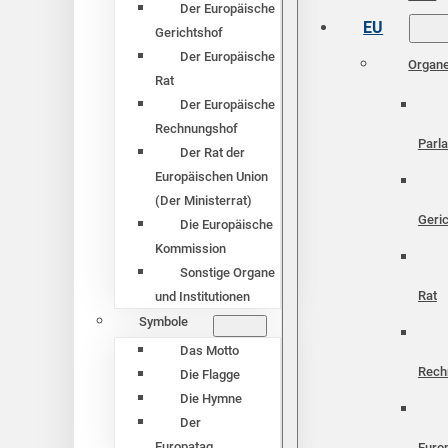
Der Europäische
EU
Gerichtshof
Der Europäische
Organ
Rat
Der Europäische
Rechnungshof
Parl
Der Rat der
Europäischen Union
(Der Ministerrat)
Geri
Die Europäische
Kommission
Sonstige Organe
Rat
und Institutionen
Symbole
Das Motto
Rech
Die Flagge
Die Hymne
Der
Europatag
Euro