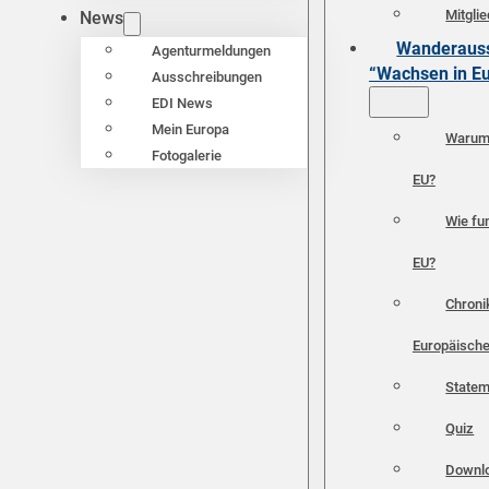
Mitgli
News
Wanderauss
Agenturmeldungen
“Wachsen in E
Ausschreibungen
EDI News
Mein Europa
Warum 
Fotogalerie
EU?
Wie fun
EU?
Chroni
Europäische
Statem
Quiz
Downl