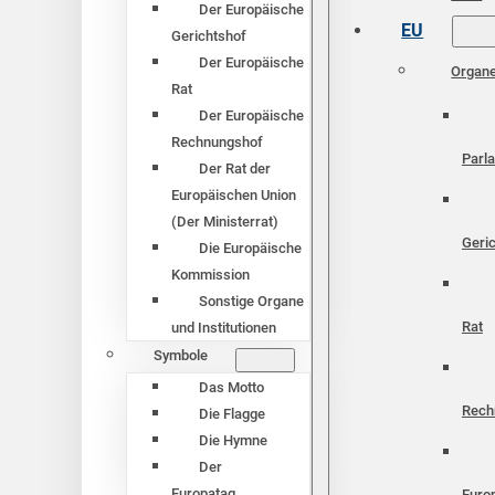
Der Europäische
EU
Gerichtshof
Der Europäische
Organ
Rat
Der Europäische
Rechnungshof
Parl
Der Rat der
Europäischen Union
(Der Ministerrat)
Geri
Die Europäische
Kommission
Sonstige Organe
Rat
und Institutionen
Symbole
Das Motto
Rech
Die Flagge
Die Hymne
Der
Europatag
Euro