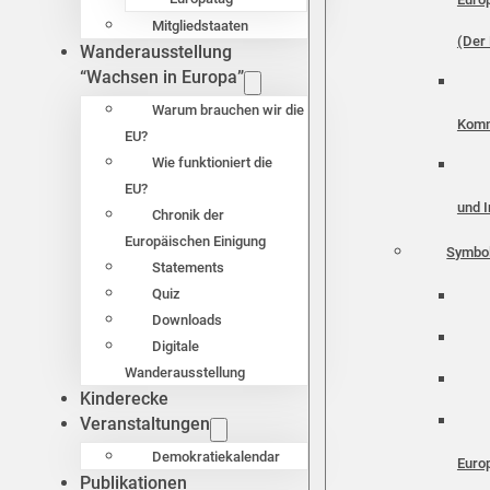
Mitgliedstaaten
(Der 
Wanderausstellung
“Wachsen in Europa”
Warum brauchen wir die
Komm
EU?
Wie funktioniert die
EU?
und I
Chronik der
Europäischen Einigung
Symbo
Statements
Quiz
Downloads
Digitale
Wanderausstellung
Kinderecke
Veranstaltungen
Demokratiekalendar
Euro
Publikationen