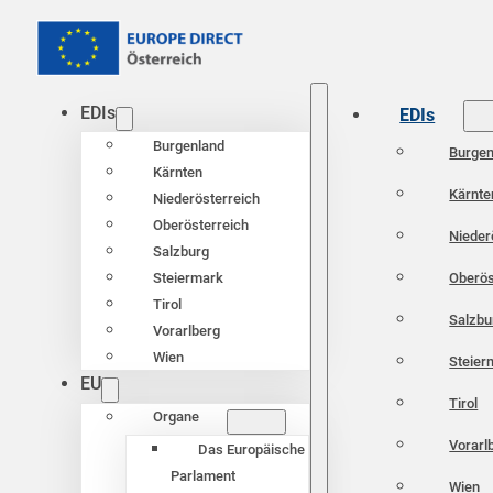
EDIs
EDIs
Burgenland
Burgen
Kärnten
Kärnte
Niederösterreich
Oberösterreich
Nieder
Salzburg
Oberös
Steiermark
Tirol
Salzbu
Vorarlberg
Wien
Steier
EU
Tirol
Organe
Vorarl
Das Europäische
Parlament
Wien