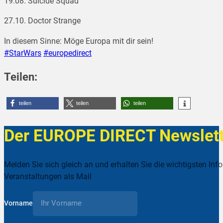
19.08. Suicide Squad
27.10. Doctor Strange
In diesem Sinne: Möge Europa mit dir sein!
‪#‎StarWars
‪#‎europedirect
Teilen:
teilen
teilen
teilen
Der EUROPE DIRECT Newslett
Melden Sie sich gleich an und erhalten Sie die wichtigsten Inf
Veranstaltungen als Mail
Vorname