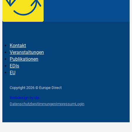
Kontakt
Veranstaltungen
Publikationen
EDIs
EU
Follow us on Facebook
Follow us on Instagram
Follow us on YouTube
Copyright 2026 © Europe Direct
Webdesign by qlp
Datenschutzbestimmungen
Impressum
Login