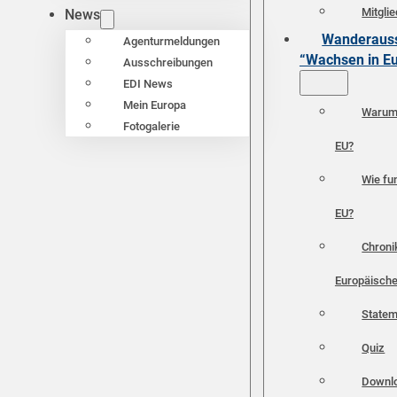
Mitgli
News
Wanderauss
Agenturmeldungen
“Wachsen in E
Ausschreibungen
EDI News
Mein Europa
Warum 
Fotogalerie
EU?
Wie fun
EU?
Chroni
Europäische
Statem
Quiz
Downl