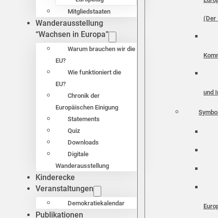
Mitgliedstaaten
(Der 
Wanderausstellung
“Wachsen in Europa”
Warum brauchen wir die
Komm
EU?
Wie funktioniert die
EU?
und I
Chronik der
Europäischen Einigung
Symbo
Statements
Quiz
Downloads
Digitale
Wanderausstellung
Kinderecke
Veranstaltungen
Demokratiekalendar
Euro
Publikationen