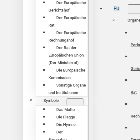
Der Europäische
EU
Gerichtshof
Der Europäische
Organ
Rat
Der Europäische
Rechnungshof
Parl
Der Rat der
Europäischen Union
(Der Ministerrat)
Geri
Die Europäische
Kommission
Sonstige Organe
Rat
und Institutionen
Symbole
Das Motto
Rech
Die Flagge
Die Hymne
Der
Europatag
Euro