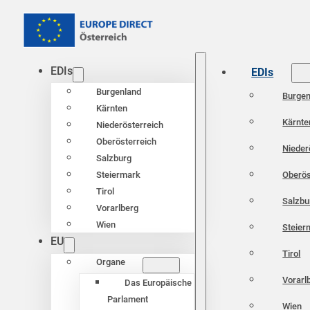
EDIs
EDIs
Burgenland
Burgen
Kärnten
Kärnte
Niederösterreich
Oberösterreich
Nieder
Salzburg
Oberös
Steiermark
Tirol
Salzbu
Vorarlberg
Wien
Steier
EU
Tirol
Organe
Vorarl
Das Europäische
Parlament
Wien