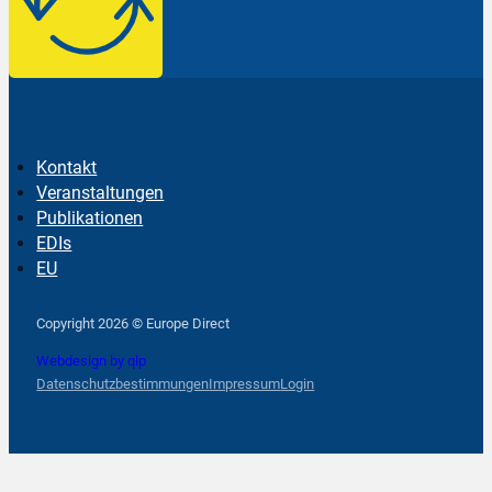
Kontakt
Veranstaltungen
Publikationen
EDIs
EU
Follow us on Facebook
Follow us on Instagram
Follow us on YouTube
Copyright 2026 © Europe Direct
Webdesign by qlp
Datenschutzbestimmungen
Impressum
Login