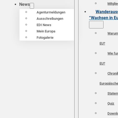
Mitgli
News
Wanderauss
Agenturmeldungen
“Wachsen in E
Ausschreibungen
EDI News
Mein Europa
Warum 
Fotogalerie
EU?
Wie fun
EU?
Chroni
Europäische
Statem
Quiz
Downl