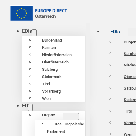
EDIs
EDIs
Burgenland
Burgen
Kärnten
Kärnte
Niederösterreich
Oberösterreich
Nieder
Salzburg
Oberös
Steiermark
Tirol
Salzbu
Vorarlberg
Wien
Steier
EU
Tirol
Organe
Vorarl
Das Europäische
Parlament
Wien