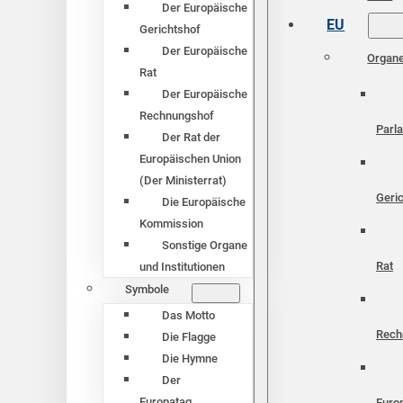
Der Europäische
EU
Gerichtshof
Der Europäische
Organ
Rat
Der Europäische
Rechnungshof
Parl
Der Rat der
Europäischen Union
(Der Ministerrat)
Geri
Die Europäische
Kommission
Sonstige Organe
Rat
und Institutionen
Symbole
Das Motto
Rech
Die Flagge
Die Hymne
Der
Europatag
Euro