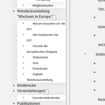
Mitgliedstaaten
(Der 
Wanderausstellung
“Wachsen in Europa”
Warum brauchen wir die
Komm
EU?
Wie funktioniert die
EU?
und I
Chronik der
Europäischen Einigung
Symbo
Statements
Quiz
Downloads
Digitale
Wanderausstellung
Kinderecke
Veranstaltungen
Demokratiekalendar
Euro
Publikationen