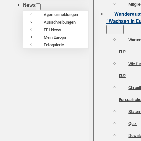
Mitgli
News
Wanderauss
Agenturmeldungen
“Wachsen in E
Ausschreibungen
EDI News
Mein Europa
Warum 
Fotogalerie
EU?
Wie fun
EU?
Chroni
Europäische
Statem
Quiz
Downl