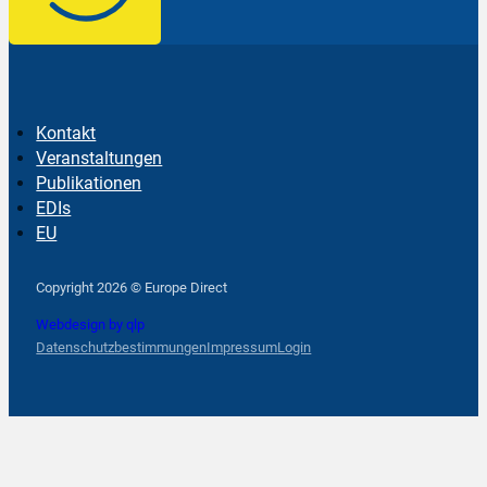
Kontakt
Veranstaltungen
Publikationen
EDIs
EU
Follow us on Facebook
Follow us on Instagram
Follow us on YouTube
Copyright 2026 © Europe Direct
Webdesign by qlp
Datenschutzbestimmungen
Impressum
Login