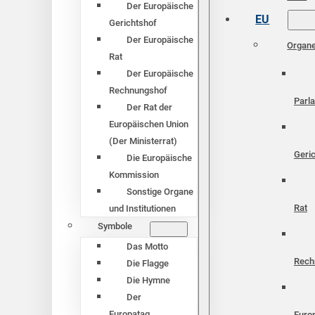
Der Europäische
EU
Gerichtshof
Der Europäische
Organ
Rat
Der Europäische
Rechnungshof
Parl
Der Rat der
Europäischen Union
(Der Ministerrat)
Geri
Die Europäische
Kommission
Sonstige Organe
Rat
und Institutionen
Symbole
Das Motto
Rech
Die Flagge
Die Hymne
Der
Europatag
Euro