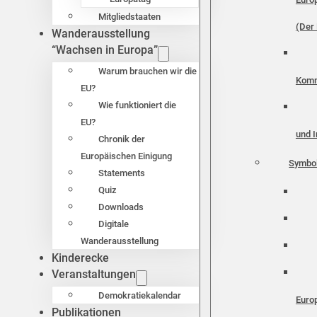
Mitgliedstaaten
(Der 
Wanderausstellung
“Wachsen in Europa”
Warum brauchen wir die
Komm
EU?
Wie funktioniert die
EU?
und I
Chronik der
Europäischen Einigung
Symbo
Statements
Quiz
Downloads
Digitale
Wanderausstellung
Kinderecke
Veranstaltungen
Demokratiekalendar
Euro
Publikationen