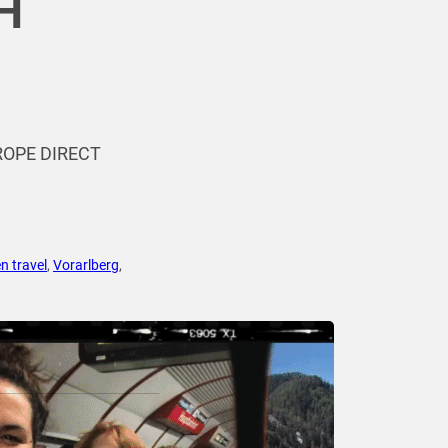
FH
UROPE DIRECT
n travel
,
Vorarlberg
,