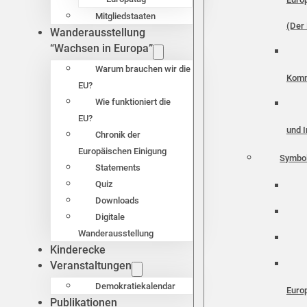
Mitgliedstaaten
(Der 
Wanderausstellung
“Wachsen in Europa”
Warum brauchen wir die
Komm
EU?
Wie funktioniert die
EU?
und I
Chronik der
Europäischen Einigung
Symbo
Statements
Quiz
Downloads
Digitale
Wanderausstellung
Kinderecke
Veranstaltungen
Demokratiekalendar
Euro
Publikationen