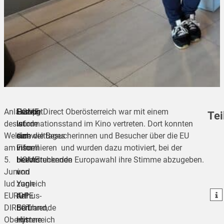
Anlässlich
Gezeigt
HOME
Europe Direct Oberösterreich war mit einem
Tei
des
wurde
ist
Informationsstand im Kino vertreten. Dort konnten
Weltumwelttages
der
eine
sich die Besucherinnen und Besucher über die EU
am
Film
visuell
informieren und wurden dazu motiviert, bei der
teilen
5.
HOME
beeindruckende
bevorstehenden Europawahl ihre Stimme abzugeben.
Juni
von
und
teilen
lud
Yann
zugleich
teilen
EUROPE
Arthus-
tief
DIRECT
Bertrand,
berührende
Oberösterreich
mit
Hymne