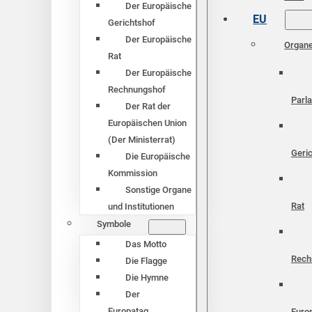
Der Europäische
EU
Gerichtshof
Der Europäische
Organ
Rat
Der Europäische
Rechnungshof
Parl
Der Rat der
Europäischen Union
(Der Ministerrat)
Geri
Die Europäische
Kommission
Sonstige Organe
Rat
und Institutionen
Symbole
Das Motto
Rech
Die Flagge
Die Hymne
Der
Europatag
Euro