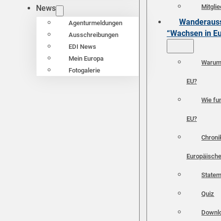
Mitgli
News
Wanderauss
Agenturmeldungen
“Wachsen in E
Ausschreibungen
EDI News
Mein Europa
Warum 
Fotogalerie
EU?
Wie fun
EU?
Chroni
Europäische
Statem
Quiz
Downl