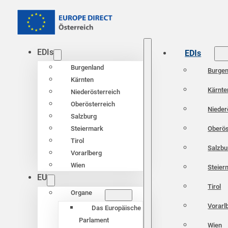
EDIs
EDIs
Burgenland
Burgen
Kärnten
Kärnte
Niederösterreich
Oberösterreich
Nieder
Salzburg
Oberös
Steiermark
Tirol
Salzbu
Vorarlberg
Wien
Steier
EU
Tirol
Organe
Vorarl
Das Europäische
Parlament
Wien