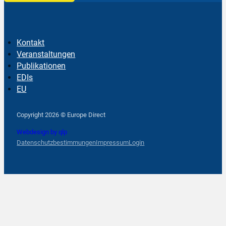
Kontakt
Veranstaltungen
Publikationen
EDIs
EU
Follow us on Facebook
Follow us on Instagram
Follow us on YouTube
Copyright 2026 © Europe Direct
Webdesign by qlp
Datenschutzbestimmungen
Impressum
Login