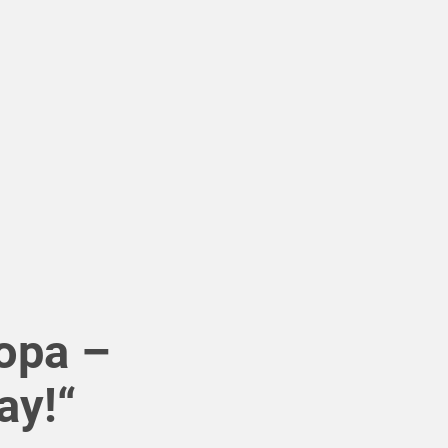
ropa –
ay!“