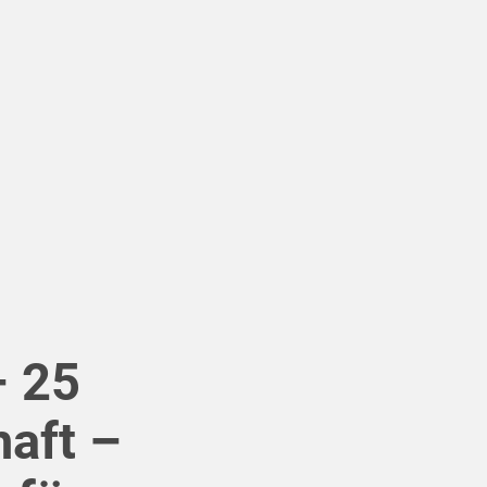
– 25
haft –