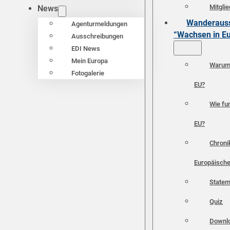
Mitgli
News
Wanderauss
Agenturmeldungen
“Wachsen in E
Ausschreibungen
EDI News
Mein Europa
Warum 
Fotogalerie
EU?
Wie fun
EU?
Chroni
Europäische
Statem
Quiz
Downl