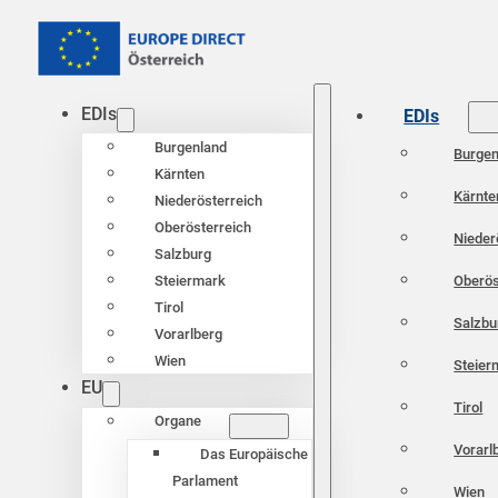
EDIs
EDIs
Burgenland
Burgen
Kärnten
Kärnte
Niederösterreich
Oberösterreich
Nieder
Salzburg
Oberös
Steiermark
Tirol
Salzbu
Vorarlberg
Wien
Steier
EU
Tirol
Organe
Vorarl
Das Europäische
Parlament
Wien