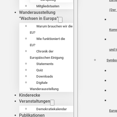
Mitgliedstaaten
(Der 
Wanderausstellung
“Wachsen in Europa”
Warum brauchen wir die
Komm
EU?
Wie funktioniert die
EU?
und I
Chronik der
Europäischen Einigung
Symbo
Statements
Quiz
Downloads
Digitale
Wanderausstellung
Kinderecke
Veranstaltungen
Demokratiekalendar
Euro
Publikationen