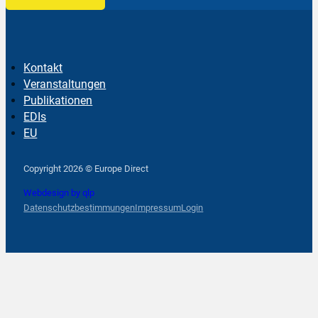
Kontakt
Veranstaltungen
Publikationen
EDIs
EU
Follow us on Facebook
Follow us on Instagram
Follow us on YouTube
Copyright 2026 © Europe Direct
Webdesign by qlp
Datenschutzbestimmungen
Impressum
Login