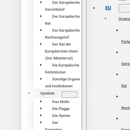
Der Europäische
EU
Gerichtshof
Der Europäische
Organ
Rat
Der Europäische
Rechnungshof
Parl
Der Rat der
Europäischen Union
(Der Ministerrat)
Geri
Die Europäische
Kommission
Sonstige Organe
Rat
und Institutionen
Symbole
Das Motto
Rech
Die Flagge
Die Hymne
Der
Europatag
Euro