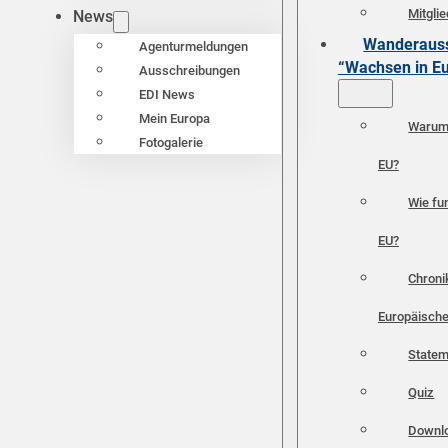
Mitgli
News
Wanderauss
Agenturmeldungen
“Wachsen in E
Ausschreibungen
EDI News
Mein Europa
Warum 
Fotogalerie
EU?
Wie fun
EU?
Chroni
Europäische
Statem
Quiz
Downl