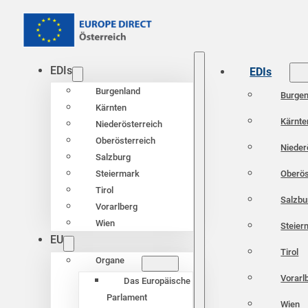
EDIs
EDIs
Burgenland
Burgen
Kärnten
Kärnte
Niederösterreich
Oberösterreich
Nieder
Salzburg
Oberös
Steiermark
Tirol
Salzbu
Vorarlberg
Wien
Steier
EU
Tirol
Organe
Vorarl
Das Europäische
Parlament
Wien