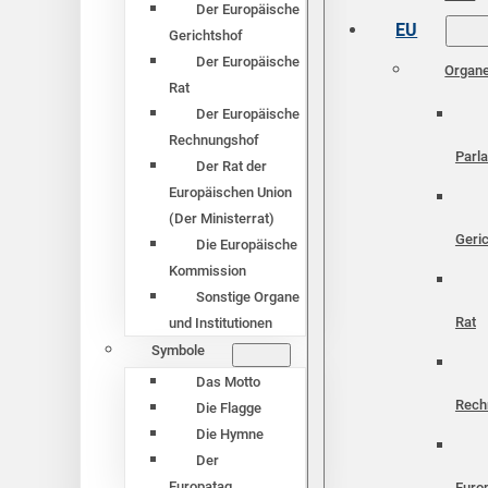
Der Europäische
EU
Gerichtshof
Der Europäische
Organ
Rat
Der Europäische
Rechnungshof
Parl
Der Rat der
Europäischen Union
(Der Ministerrat)
Geri
Die Europäische
Kommission
Sonstige Organe
Rat
und Institutionen
Symbole
Das Motto
Rech
Die Flagge
Die Hymne
Der
Europatag
Euro