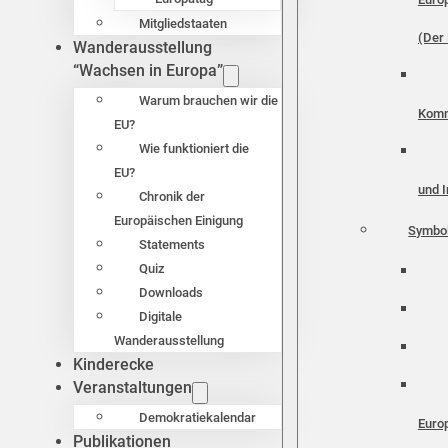
Mitgliedstaaten
(Der 
Wanderausstellung
“Wachsen in Europa”
Warum brauchen wir die
Komm
EU?
Wie funktioniert die
EU?
und I
Chronik der
Europäischen Einigung
Symbo
Statements
Quiz
Downloads
Digitale
Wanderausstellung
Kinderecke
Veranstaltungen
Demokratiekalendar
Euro
Publikationen