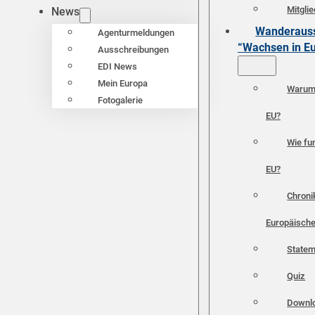
Mitgli
News
Wanderauss
Agenturmeldungen
“Wachsen in E
Ausschreibungen
EDI News
Mein Europa
Warum 
Fotogalerie
EU?
Wie fun
EU?
Chroni
Europäische
Statem
Quiz
Downl