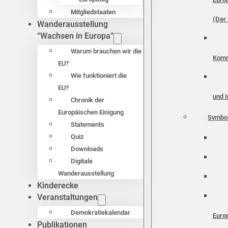
Mitgliedstaaten
(Der 
Wanderausstellung
“Wachsen in Europa”
Warum brauchen wir die
Komm
EU?
Wie funktioniert die
EU?
und I
Chronik der
Europäischen Einigung
Symbo
Statements
Quiz
Downloads
Digitale
Wanderausstellung
Kinderecke
Veranstaltungen
Demokratiekalendar
Euro
Publikationen