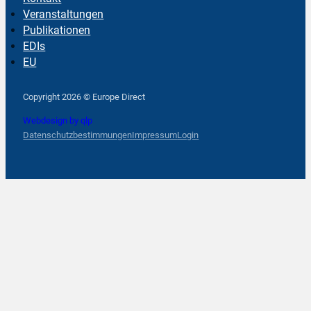
Veranstaltungen
Publikationen
EDIs
EU
Follow us on Facebook
Follow us on Instagram
Follow us on YouTube
Copyright 2026 © Europe Direct
Webdesign by qlp
Datenschutzbestimmungen
Impressum
Login