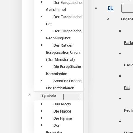
Der Europäische
EU
Gerichtshof
Der Europäische
Organ
Rat
Der Europäische
Rechnungshof
Parl
Der Rat der
Europäischen Union
(Der Ministerrat)
Geri
Die Europäische
Kommission
Sonstige Organe
Rat
und Institutionen
Symbole
Das Motto
Rech
Die Flagge
Die Hymne
Der
Europatag
Euro