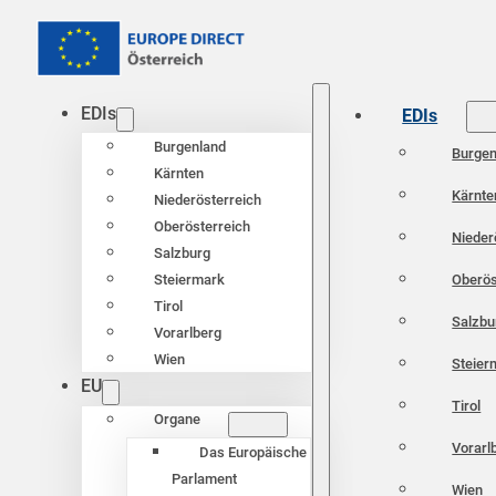
EDIs
EDIs
Burgenland
Burgen
Kärnten
Kärnte
Niederösterreich
Oberösterreich
Nieder
Salzburg
Oberös
Steiermark
Tirol
Salzbu
Vorarlberg
Wien
Steier
EU
Tirol
Organe
Vorarl
Das Europäische
Parlament
Wien