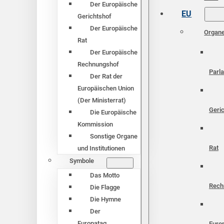
Der Europäische
EU
Gerichtshof
Der Europäische
Organ
Rat
Der Europäische
Rechnungshof
Parl
Der Rat der
Europäischen Union
(Der Ministerrat)
Geri
Die Europäische
Kommission
Sonstige Organe
Rat
und Institutionen
Symbole
Das Motto
Rech
Die Flagge
Die Hymne
Der
Europatag
Euro