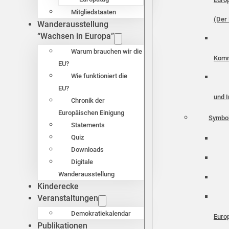
Mitgliedstaaten
(Der 
Wanderausstellung
“Wachsen in Europa”
Warum brauchen wir die
Komm
EU?
Wie funktioniert die
EU?
und I
Chronik der
Europäischen Einigung
Symbo
Statements
Quiz
Downloads
Digitale
Wanderausstellung
Kinderecke
Veranstaltungen
Demokratiekalendar
Euro
Publikationen