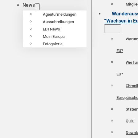
Mitgli
News
Wanderauss
Agenturmeldungen
“Wachsen in E
Ausschreibungen
EDI News
Mein Europa
Warum 
Fotogalerie
EU?
Wie fun
EU?
Chroni
Europäische
Statem
Quiz
Downl