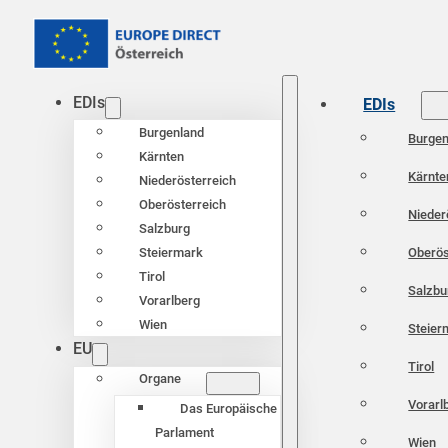
EDIs
EDIs
Burgenland
Burgen
Kärnten
Kärnte
Niederösterreich
Oberösterreich
Nieder
Salzburg
Oberös
Steiermark
Tirol
Salzbu
Vorarlberg
Wien
Steier
EU
Tirol
Organe
Vorarl
Das Europäische
Parlament
Wien