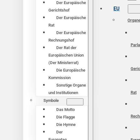
Der Europäische
EU
Gerichtshof
Der Europäische
Organ
Rat
Der Europäische
Rechnungshof
Parl
Der Rat der
Europäischen Union
(Der Ministerrat)
Geri
Die Europäische
Kommission
Sonstige Organe
Rat
und Institutionen
Symbole
Das Motto
Rech
Die Flagge
Die Hymne
Der
Europatag
Euro