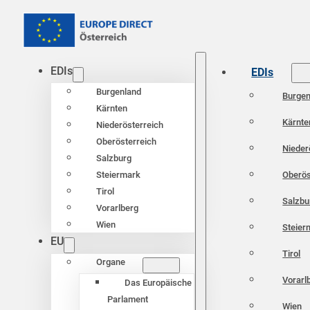
EDIs
EDIs
Burgenland
Burgen
Kärnten
Kärnte
Niederösterreich
Oberösterreich
Nieder
Salzburg
Oberös
Steiermark
Tirol
Salzbu
Vorarlberg
Wien
Steier
EU
Tirol
Organe
Vorarl
Das Europäische
Parlament
Wien