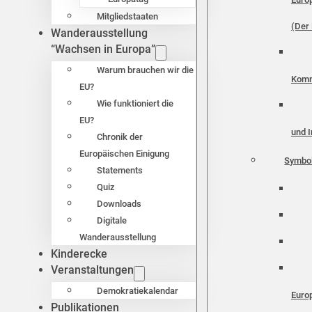
Mitgliedstaaten
(Der 
Wanderausstellung
“Wachsen in Europa”
Warum brauchen wir die
Komm
EU?
Wie funktioniert die
EU?
und I
Chronik der
Europäischen Einigung
Symbo
Statements
Quiz
Downloads
Digitale
Wanderausstellung
Kinderecke
Veranstaltungen
Demokratiekalendar
Euro
Publikationen