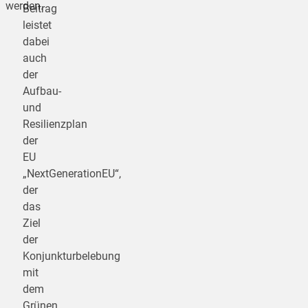
werden.
Beitrag
leistet
dabei
auch
der
Aufbau-
und
Resilienzplan
der
EU
„NextGenerationEU“,
der
das
Ziel
der
Konjunkturbelebung
mit
dem
Grünen