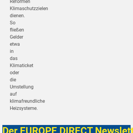
Reformen
Klimaschutzzielen
dienen.
So
fließen
Gelder
etwa
in
das
Klimaticket
oder
die
Umstellung
auf
klimafreundliche
Heizsysteme.
Der EUROPE DIRECT Newslett