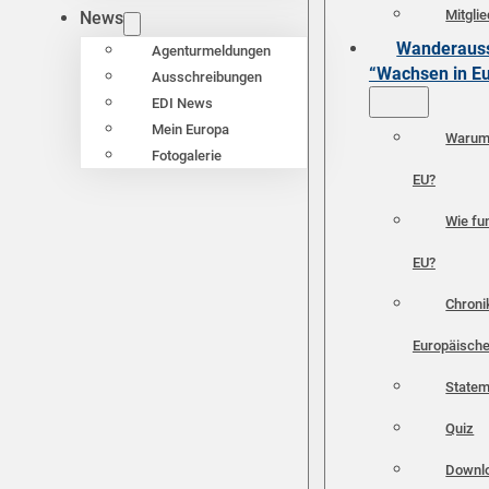
Mitgli
News
Wanderauss
Agenturmeldungen
“Wachsen in E
Ausschreibungen
EDI News
Mein Europa
Warum 
Fotogalerie
EU?
Wie fun
EU?
Chroni
Europäische
Statem
Quiz
Downl