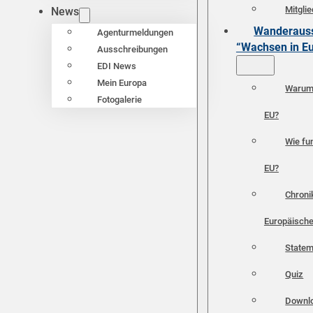
Mitgli
News
Wanderauss
Agenturmeldungen
“Wachsen in E
Ausschreibungen
EDI News
Mein Europa
Warum 
Fotogalerie
EU?
Wie fun
EU?
Chroni
Europäische
Statem
Quiz
Downl