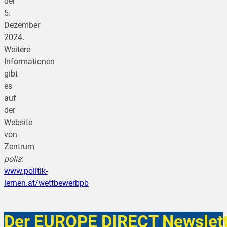
der
5.
Dezember
2024.
Weitere
Informationen
gibt
es
auf
der
Website
von
Zentrum
polis
:
www.politik-
lernen.at/wettbewerbpb
Der EUROPE DIRECT Newslett