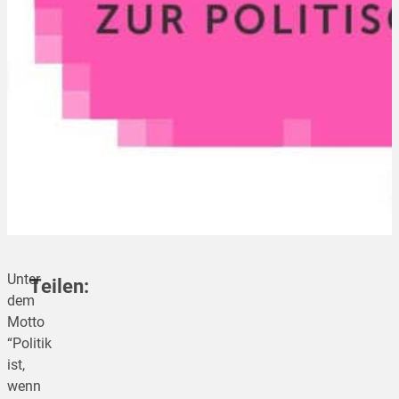
Unter
Teilen:
dem
Motto
“Politik
teilen
ist,
wenn
teilen