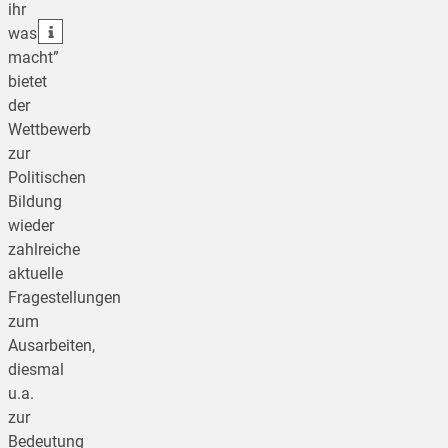
ihr
teilen
was
macht”
bietet
der
Wettbewerb
zur
Politischen
Bildung
wieder
zahlreiche
aktuelle
Fragestellungen
zum
Ausarbeiten,
diesmal
u.a.
zur
Bedeutung