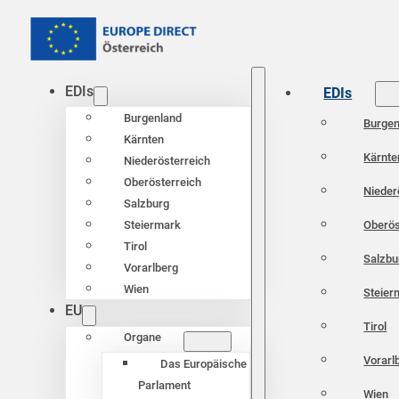
EDIs
EDIs
Burgenland
Burgen
Kärnten
Kärnte
Niederösterreich
Oberösterreich
Nieder
Salzburg
Oberös
Steiermark
Tirol
Salzbu
Vorarlberg
Wien
Steier
EU
Tirol
Organe
Vorarl
Das Europäische
Parlament
Wien