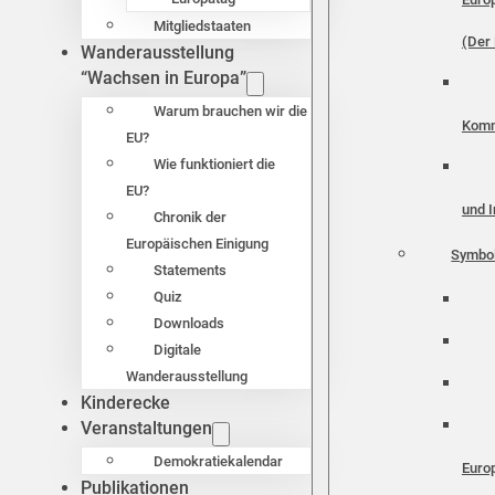
Mitgliedstaaten
(Der 
Wanderausstellung
“Wachsen in Europa”
Warum brauchen wir die
Komm
EU?
Wie funktioniert die
EU?
und I
Chronik der
Europäischen Einigung
Symbo
Statements
Quiz
Downloads
Digitale
Wanderausstellung
Kinderecke
Veranstaltungen
Demokratiekalendar
Euro
Publikationen