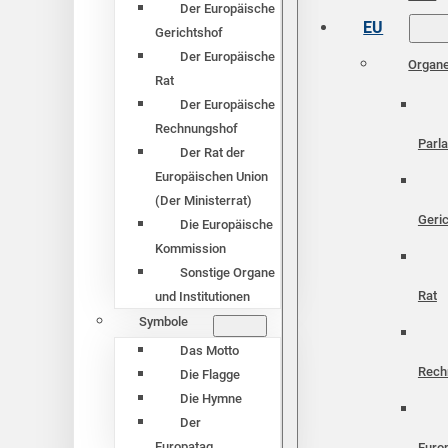
Der Europäische
EU
Gerichtshof
Der Europäische
Organ
Rat
Der Europäische
Rechnungshof
Parl
Der Rat der
Europäischen Union
(Der Ministerrat)
Geri
Die Europäische
Kommission
Sonstige Organe
Rat
und Institutionen
Symbole
Das Motto
Rech
Die Flagge
Die Hymne
Der
Europatag
Euro