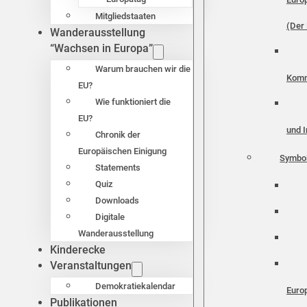
Mitgliedstaaten
(Der 
Wanderausstellung
“Wachsen in Europa”
Warum brauchen wir die
Komm
EU?
Wie funktioniert die
EU?
und I
Chronik der
Europäischen Einigung
Symbo
Statements
Quiz
Downloads
Digitale
Wanderausstellung
Kinderecke
Veranstaltungen
Demokratiekalendar
Euro
Publikationen