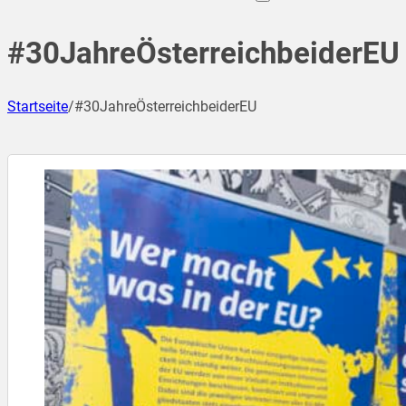
#30JahreÖsterreichbeiderEU
Startseite
/
#30JahreÖsterreichbeiderEU