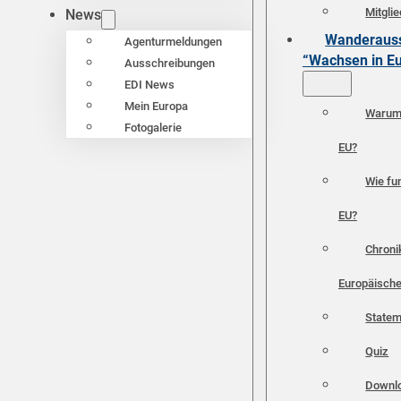
Mitgli
News
Wanderauss
Agenturmeldungen
“Wachsen in E
Ausschreibungen
EDI News
Mein Europa
Warum 
Fotogalerie
EU?
Wie fun
EU?
Chroni
Europäische
Statem
Quiz
Downl