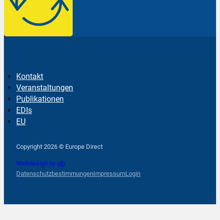
Kontakt
Veranstaltungen
Publikationen
EDIs
EU
Follow us on Facebook
Follow us on Instagram
Follow us on YouTube
Copyright 2026 © Europe Direct
Webdesign by qlp
Datenschutzbestimmungen
Impressum
Login