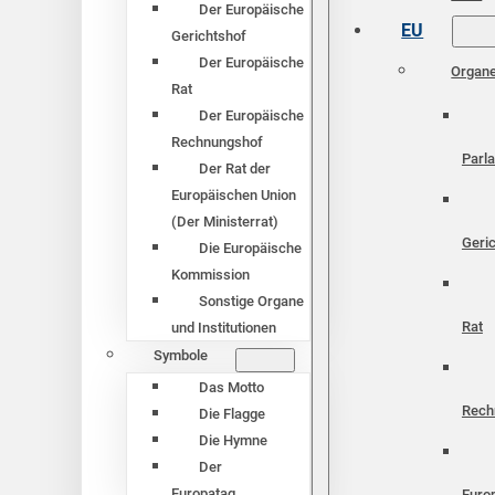
Der Europäische
EU
Gerichtshof
Der Europäische
Organ
Rat
Der Europäische
Rechnungshof
Parl
Der Rat der
Europäischen Union
(Der Ministerrat)
Geri
Die Europäische
Kommission
Sonstige Organe
Rat
und Institutionen
Symbole
Das Motto
Rech
Die Flagge
Die Hymne
Der
Europatag
Euro