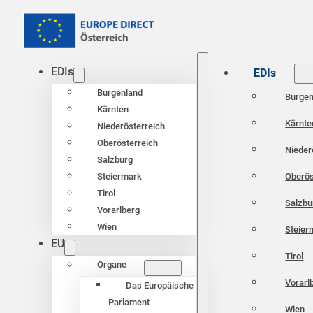
EDIs
EDIs
Burgenland
Burgen
Kärnten
Kärnte
Niederösterreich
Oberösterreich
Nieder
Salzburg
Oberös
Steiermark
Tirol
Salzbu
Vorarlberg
Wien
Steier
EU
Tirol
Organe
Vorarl
Das Europäische
Parlament
Wien