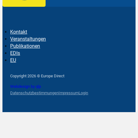
Kontakt
Veranstaltungen
Publikationen
EDIs
EU
Follow us on Facebook
Follow us on Instagram
Follow us on YouTube
Copyright 2026 © Europe Direct
Webdesign by qlp
Datenschutzbestimmungen
Impressum
Login