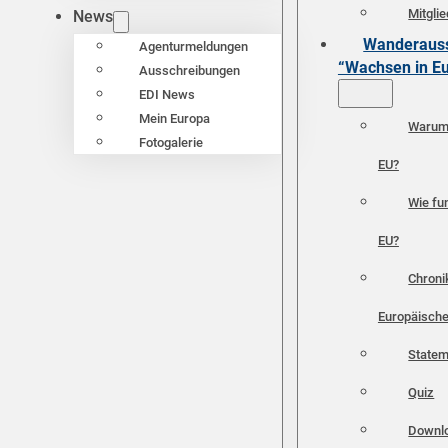
Mitgli
News
Wanderauss
Agenturmeldungen
“Wachsen in E
Ausschreibungen
EDI News
Mein Europa
Warum 
Fotogalerie
EU?
Wie fun
EU?
Chroni
Europäische
Statem
Quiz
Downl