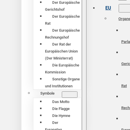
Der Europäische
EU
Gerichtshof
Der Europäische
Organ
Rat
Der Europäische
Rechnungshof
Parl
Der Rat der
Europäischen Union
(Der Ministerrat)
Geri
Die Europäische
Kommission
Sonstige Organe
Rat
und Institutionen
Symbole
Das Motto
Rech
Die Flagge
Die Hymne
Der
Europatag
Euro