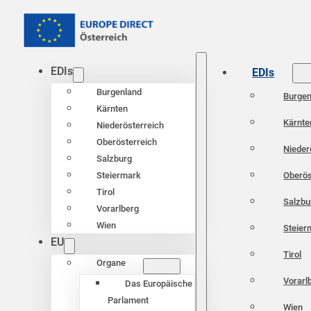
EDIs
EDIs
Burgenland
Burgen
Kärnten
Kärnte
Niederösterreich
Oberösterreich
Nieder
Salzburg
Oberös
Steiermark
Tirol
Salzbu
Vorarlberg
Wien
Steier
EU
Tirol
Organe
Vorarl
Das Europäische
Parlament
Wien