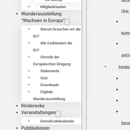
Mitgliedstaaten
(Der 
Wanderausstellung
“Wachsen in Europa”
Warum brauchen wir die
Komm
EU?
Wie funktioniert die
EU?
und I
Chronik der
Europäischen Einigung
Symbo
Statements
Quiz
Downloads
Digitale
Wanderausstellung
Kinderecke
Veranstaltungen
Demokratiekalendar
Euro
Publikationen