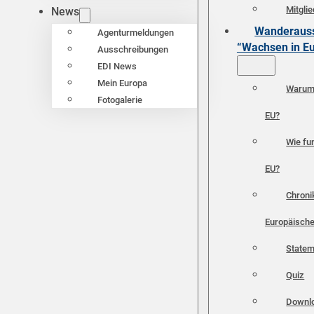
Mitgli
News
Wanderauss
Agenturmeldungen
“Wachsen in E
Ausschreibungen
EDI News
Mein Europa
Warum 
Fotogalerie
EU?
Wie fun
EU?
Chroni
Europäische
Statem
Quiz
Downl