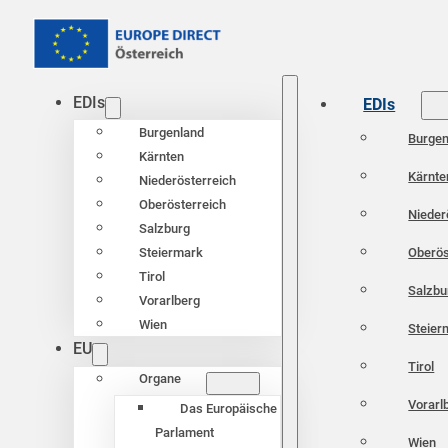
EDIs
EDIs
Burgenland
Burgen
Kärnten
Kärnte
Niederösterreich
Oberösterreich
Nieder
Salzburg
Oberös
Steiermark
Tirol
Salzbu
Vorarlberg
Wien
Steier
EU
Tirol
Organe
Vorarl
Das Europäische
Parlament
Wien