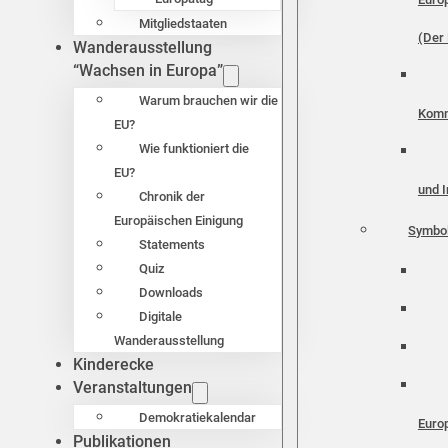
Mitgliedstaaten
(Der 
Wanderausstellung
“Wachsen in Europa”
Warum brauchen wir die
Komm
EU?
Wie funktioniert die
EU?
und I
Chronik der
Europäischen Einigung
Symbo
Statements
Quiz
Downloads
Digitale
Wanderausstellung
Kinderecke
Veranstaltungen
Demokratiekalendar
Euro
Publikationen