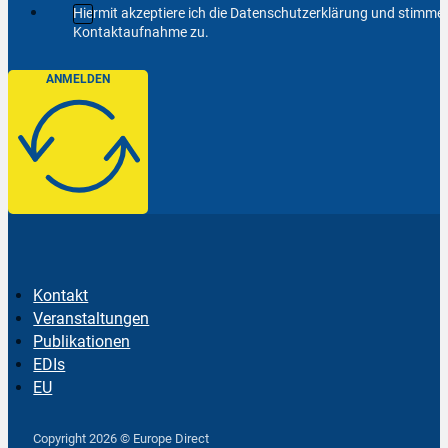
Hiermit akzeptiere ich die Datenschutzerklärung und stimm
Kontaktaufnahme zu.
ANMELDEN
Kontakt
Veranstaltungen
Publikationen
EDIs
EU
Follow us on Facebook
Follow us on Instagram
Follow us on YouTube
Copyright 2026 © Europe Direct