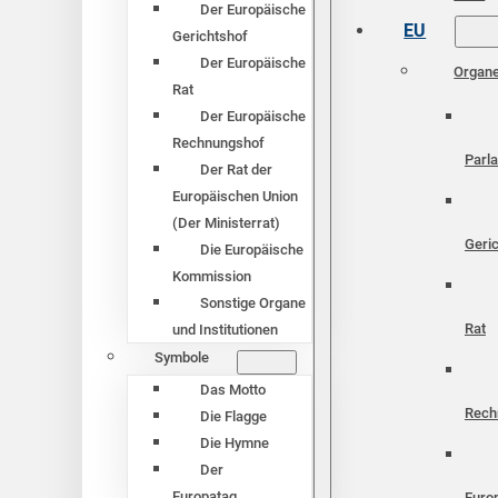
Der Europäische
EU
Gerichtshof
Der Europäische
Organ
Rat
Der Europäische
Rechnungshof
Parl
Der Rat der
Europäischen Union
(Der Ministerrat)
Geri
Die Europäische
Kommission
Sonstige Organe
Rat
und Institutionen
Symbole
Das Motto
Rech
Die Flagge
Die Hymne
Der
Europatag
Euro