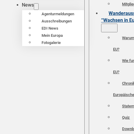
Mitgli
News
Wanderauss
Agenturmeldungen
“Wachsen in E
Ausschreibungen
EDI News
Mein Europa
Warum 
Fotogalerie
EU?
Wie fun
EU?
Chroni
Europäische
Statem
Quiz
Downl