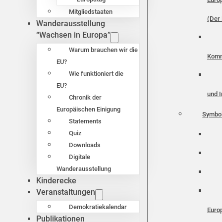
Mitgliedstaaten
(Der 
Wanderausstellung
“Wachsen in Europa”
Warum brauchen wir die
Komm
EU?
Wie funktioniert die
EU?
und I
Chronik der
Europäischen Einigung
Symbo
Statements
Quiz
Downloads
Digitale
Wanderausstellung
Kinderecke
Veranstaltungen
Demokratiekalendar
Euro
Publikationen