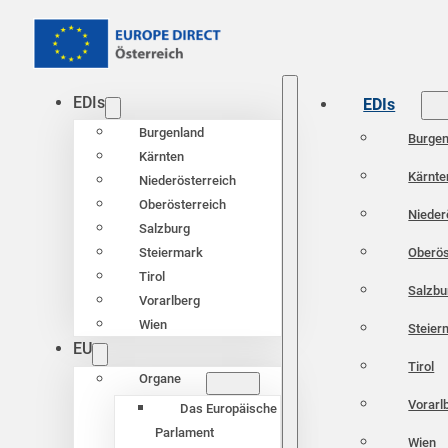
EDIs
EDIs
Burgenland
Burgen
Kärnten
Kärnte
Niederösterreich
Oberösterreich
Nieder
Salzburg
Oberös
Steiermark
Tirol
Salzbu
Vorarlberg
Wien
Steier
EU
Tirol
Organe
Vorarl
Das Europäische
Parlament
Wien