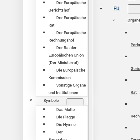
Der Europäische
EU
Gerichtshof
Der Europäische
Organ
Rat
Der Europäische
Rechnungshof
Parl
Der Rat der
Europäischen Union
(Der Ministerrat)
Geri
Die Europäische
Kommission
Sonstige Organe
Rat
und Institutionen
Symbole
Das Motto
Rech
Die Flagge
Die Hymne
Der
Europatag
Euro