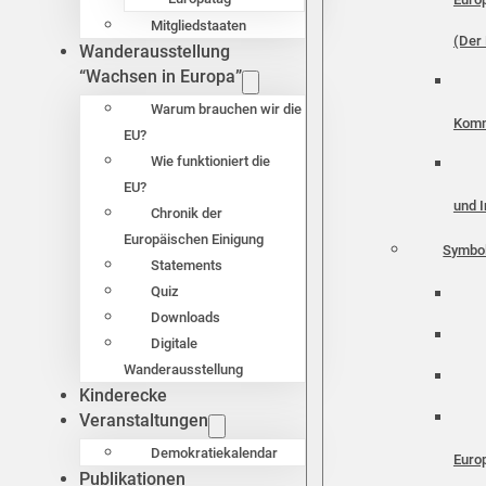
Mitgliedstaaten
(Der 
Wanderausstellung
“Wachsen in Europa”
Warum brauchen wir die
Komm
EU?
Wie funktioniert die
EU?
und I
Chronik der
Europäischen Einigung
Symbo
Statements
Quiz
Downloads
Digitale
Wanderausstellung
Kinderecke
Veranstaltungen
Demokratiekalendar
Euro
Publikationen