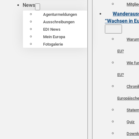
Mitgli
News
Wanderauss
Agenturmeldungen
“Wachsen in E
Ausschreibungen
EDI News
Mein Europa
Warum 
Fotogalerie
EU?
Wie fun
EU?
Chroni
Europäische
Statem
Quiz
Downl