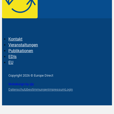
Kontakt
Veranstaltungen
Publikationen
EDIs
EU
Follow us on Facebook
Follow us on Instagram
Follow us on YouTube
Copyright 2026 © Europe Direct
Webdesign by qlp
Datenschutzbestimmungen
Impressum
Login