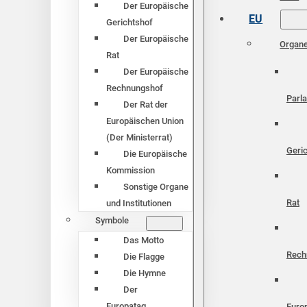
Der Europäische
EU
Gerichtshof
Der Europäische
Organ
Rat
Der Europäische
Rechnungshof
Parl
Der Rat der
Europäischen Union
(Der Ministerrat)
Geri
Die Europäische
Kommission
Sonstige Organe
Rat
und Institutionen
Symbole
Das Motto
Rech
Die Flagge
Die Hymne
Der
Europatag
Euro