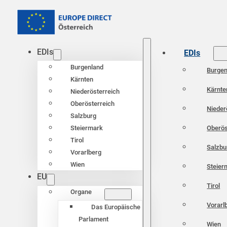
EDIs
EDIs
Burgenland
Burgen
Kärnten
Kärnte
Niederösterreich
Oberösterreich
Nieder
Salzburg
Oberös
Steiermark
Tirol
Salzbu
Vorarlberg
Wien
Steier
EU
Tirol
Organe
Vorarl
Das Europäische
Parlament
Wien