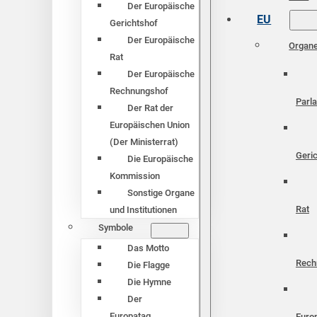
Der Europäische
EU
Gerichtshof
Der Europäische
Organ
Rat
Der Europäische
Rechnungshof
Parl
Der Rat der
Europäischen Union
(Der Ministerrat)
Geri
Die Europäische
Kommission
Sonstige Organe
Rat
und Institutionen
Symbole
Das Motto
Rech
Die Flagge
Die Hymne
Der
Europatag
Euro