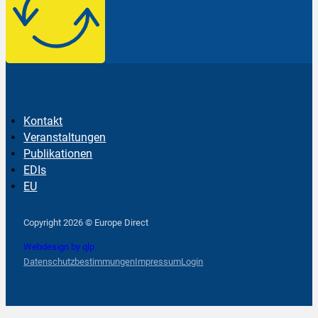
Kontakt
Veranstaltungen
Publikationen
EDIs
EU
Follow us on Facebook
Follow us on Instagram
Follow us on YouTube
Copyright 2026 © Europe Direct
Webdesign by qlp
Datenschutzbestimmungen
Impressum
Login