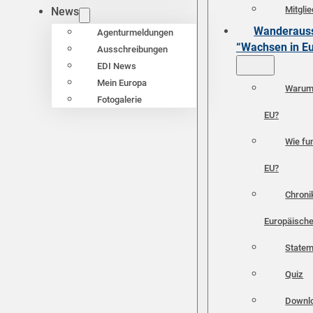
Mitgli
News
Wanderauss
Agenturmeldungen
“Wachsen in E
Ausschreibungen
EDI News
Mein Europa
Warum 
Fotogalerie
EU?
Wie fun
EU?
Chroni
Europäische
Statem
Quiz
Downl