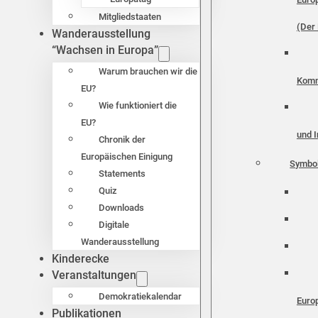
Mitgliedstaaten
(Der 
Wanderausstellung
“Wachsen in Europa”
Warum brauchen wir die
Komm
EU?
Wie funktioniert die
EU?
und I
Chronik der
Europäischen Einigung
Symbo
Statements
Quiz
Downloads
Digitale
Wanderausstellung
Kinderecke
Veranstaltungen
Demokratiekalendar
Euro
Publikationen