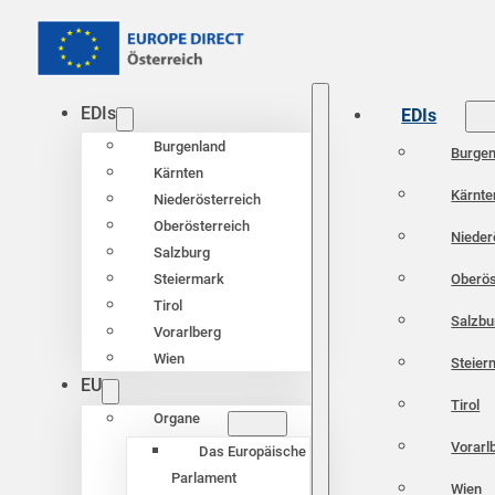
EDIs
EDIs
Burgenland
Burgen
Kärnten
Kärnte
Niederösterreich
Oberösterreich
Nieder
Salzburg
Oberös
Steiermark
Tirol
Salzbu
Vorarlberg
Wien
Steier
EU
Tirol
Organe
Vorarl
Das Europäische
Parlament
Wien