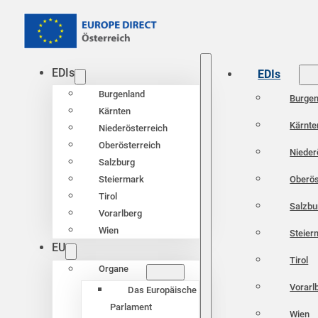
EDIs
EDIs
Burgenland
Burgen
Kärnten
Kärnte
Niederösterreich
Oberösterreich
Nieder
Salzburg
Oberös
Steiermark
Tirol
Salzbu
Vorarlberg
Wien
Steier
EU
Tirol
Organe
Vorarl
Das Europäische
Parlament
Wien