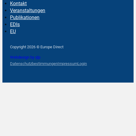
Kontakt
Veranstaltungen
Publikationen
EDIs
EU
Follow us on Facebook
Follow us on Instagram
Follow us on YouTube
Copyright 2026 © Europe Direct
Webdesign by qlp
Datenschutzbestimmungen
Impressum
Login