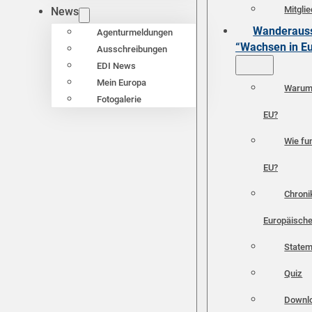
Mitgli
News
Wanderauss
Agenturmeldungen
“Wachsen in E
Ausschreibungen
EDI News
Mein Europa
Warum 
Fotogalerie
EU?
Wie fun
EU?
Chroni
Europäische
Statem
Quiz
Downl