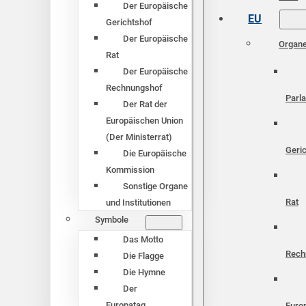
Der Europäische
EU
Gerichtshof
Der Europäische
Organ
Rat
Der Europäische
Rechnungshof
Parl
Der Rat der
Europäischen Union
(Der Ministerrat)
Geri
Die Europäische
Kommission
Sonstige Organe
Rat
und Institutionen
Symbole
Das Motto
Rech
Die Flagge
Die Hymne
Der
Europatag
Euro