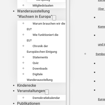
Mitgliedstaaten
(Der 
Wanderausstellung
“Wachsen in Europa”
Warum brauchen wir die
Komm
EU?
Wie funktioniert die
EU?
und I
Chronik der
Europäischen Einigung
Symbo
Statements
Quiz
Downloads
Digitale
Wanderausstellung
Kinderecke
Veranstaltungen
Demokratiekalendar
Euro
Publikationen