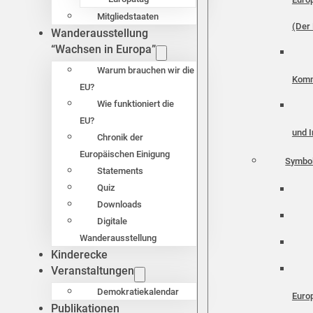
Mitgliedstaaten
(Der 
Wanderausstellung
“Wachsen in Europa”
Warum brauchen wir die
Komm
EU?
Wie funktioniert die
EU?
und I
Chronik der
Europäischen Einigung
Symbo
Statements
Quiz
Downloads
Digitale
Wanderausstellung
Kinderecke
Veranstaltungen
Demokratiekalendar
Euro
Publikationen