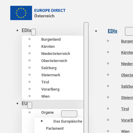
EDIs
EDIs
Burgenland
Burgen
Kärnten
Kärnte
Niederösterreich
Oberösterreich
Nieder
Salzburg
Oberös
Steiermark
Tirol
Salzbu
Vorarlberg
Wien
Steier
EU
Tirol
Organe
Vorarl
Das Europäische
Parlament
Wien