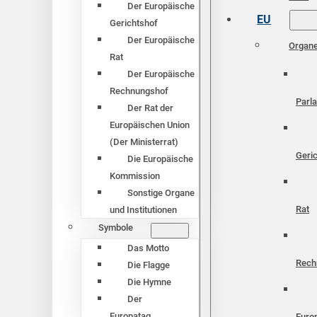
Der Europäische
EU
Gerichtshof
Der Europäische
Organ
Rat
Der Europäische
Rechnungshof
Parl
Der Rat der
Europäischen Union
(Der Ministerrat)
Geri
Die Europäische
Kommission
Sonstige Organe
Rat
und Institutionen
Symbole
Das Motto
Rech
Die Flagge
Die Hymne
Der
Europatag
Euro