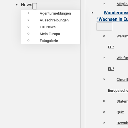
Mitgli
News
Wanderauss
Agenturmeldungen
“Wachsen in E
Ausschreibungen
EDI News
Mein Europa
Warum 
Fotogalerie
EU?
Wie fun
EU?
Chroni
Europäische
Statem
Quiz
Downl