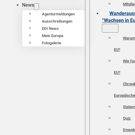
Mitgli
News
Wanderauss
Agenturmeldungen
“Wachsen in E
Ausschreibungen
EDI News
Mein Europa
Warum 
Fotogalerie
EU?
Wie fun
EU?
Chroni
Europäische
Statem
Quiz
Downl