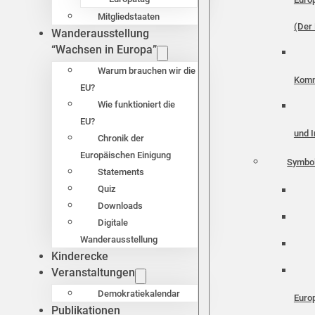
Mitgliedstaaten
(Der 
Wanderausstellung
“Wachsen in Europa”
Warum brauchen wir die
Komm
EU?
Wie funktioniert die
EU?
und I
Chronik der
Europäischen Einigung
Symbo
Statements
Quiz
Downloads
Digitale
Wanderausstellung
Kinderecke
Veranstaltungen
Demokratiekalendar
Euro
Publikationen