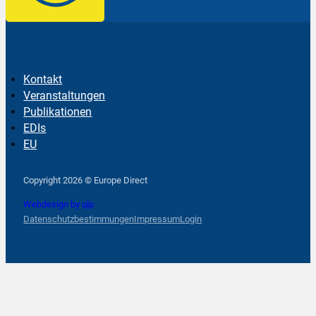
Kontakt
Veranstaltungen
Publikationen
EDIs
EU
Follow us on Facebook
Follow us on Instagram
Follow us on YouTube
Copyright 2026 © Europe Direct
Webdesign by qlp
Datenschutzbestimmungen
Impressum
Login