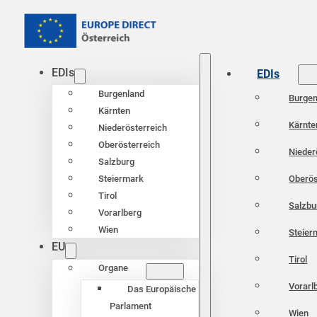
EDIs
EDIs
Burgenland
Burgen
Kärnten
Kärnte
Niederösterreich
Oberösterreich
Nieder
Salzburg
Oberös
Steiermark
Tirol
Salzbu
Vorarlberg
Wien
Steier
EU
Tirol
Organe
Vorarl
Das Europäische
Parlament
Wien