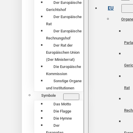
Der Europäische
EU
Gerichtshof
Der Europäische
Organ
Rat
Der Europäische
Rechnungshof
Parl
Der Rat der
Europäischen Union
(Der Ministerrat)
Geri
Die Europäische
Kommission
Sonstige Organe
Rat
und Institutionen
Symbole
Das Motto
Rech
Die Flagge
Die Hymne
Der
Europatag
Euro