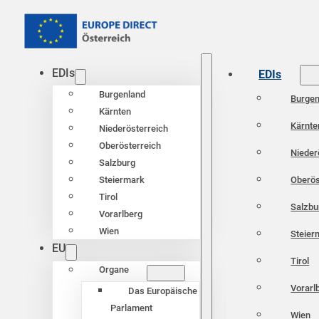
EDIs
EDIs
Burgenland
Burgen
Kärnten
Kärnte
Niederösterreich
Oberösterreich
Nieder
Salzburg
Oberös
Steiermark
Tirol
Salzbu
Vorarlberg
Wien
Steier
EU
Tirol
Organe
Vorarl
Das Europäische
Parlament
Wien