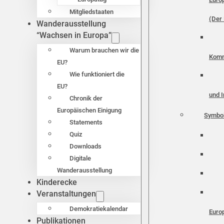
Mitgliedstaaten
(Der 
Wanderausstellung
“Wachsen in Europa”
Warum brauchen wir die
Komm
EU?
Wie funktioniert die
EU?
und I
Chronik der
Europäischen Einigung
Symbo
Statements
Quiz
Downloads
Digitale
Wanderausstellung
Kinderecke
Veranstaltungen
Demokratiekalendar
Euro
Publikationen