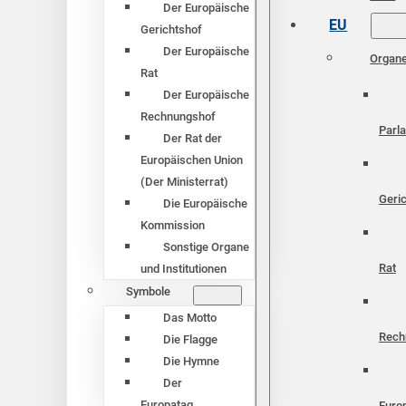
Der Europäische
EU
Gerichtshof
Der Europäische
Organ
Rat
Der Europäische
Rechnungshof
Parl
Der Rat der
Europäischen Union
(Der Ministerrat)
Geri
Die Europäische
Kommission
Sonstige Organe
Rat
und Institutionen
Symbole
Das Motto
Rech
Die Flagge
Die Hymne
Der
Europatag
Euro