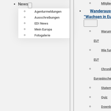
Mitgli
News
Wanderauss
Agenturmeldungen
“Wachsen in E
Ausschreibungen
EDI News
Mein Europa
Warum 
Fotogalerie
EU?
Wie fun
EU?
Chroni
Europäische
Statem
Quiz
Downl