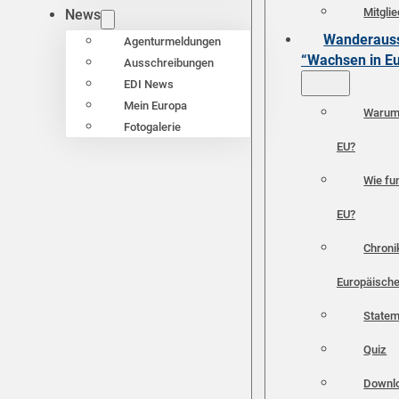
Mitgli
News
Wanderauss
Agenturmeldungen
“Wachsen in E
Ausschreibungen
EDI News
Mein Europa
Warum 
Fotogalerie
EU?
Wie fun
EU?
Chroni
Europäische
Statem
Quiz
Downl