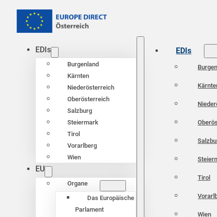
EDIs
EDIs
Burgenland
Burgen
Kärnten
Kärnte
Niederösterreich
Oberösterreich
Nieder
Salzburg
Oberös
Steiermark
Tirol
Salzbu
Vorarlberg
Wien
Steier
EU
Tirol
Organe
Vorarl
Das Europäische
Parlament
Wien