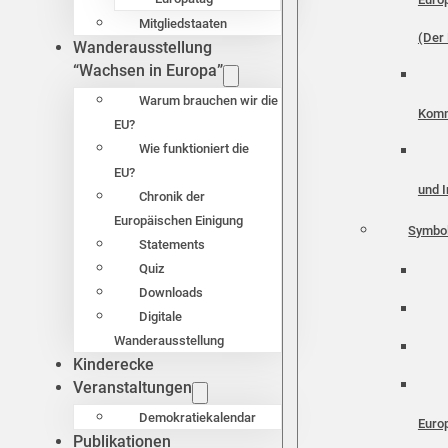
Mitgliedstaaten
(Der 
Wanderausstellung
“Wachsen in Europa”
Warum brauchen wir die
Komm
EU?
Wie funktioniert die
EU?
und I
Chronik der
Europäischen Einigung
Symbo
Statements
Quiz
Downloads
Digitale
Wanderausstellung
Kinderecke
Veranstaltungen
Demokratiekalendar
Euro
Publikationen