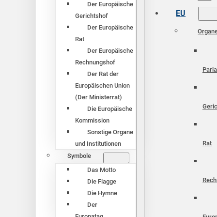
Der Europäische
EU
Gerichtshof
Der Europäische
Organ
Rat
Der Europäische
Rechnungshof
Parl
Der Rat der
Europäischen Union
(Der Ministerrat)
Geri
Die Europäische
Kommission
Sonstige Organe
Rat
und Institutionen
Symbole
Das Motto
Rech
Die Flagge
Die Hymne
Der
Europatag
Euro