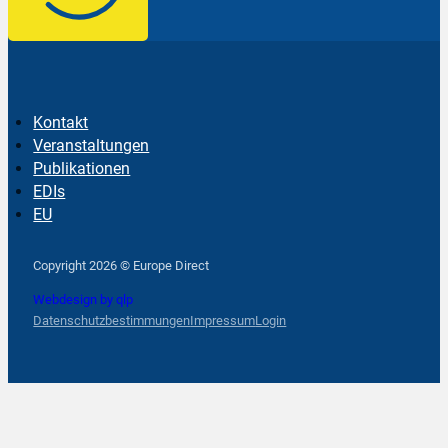
Kontakt
Veranstaltungen
Publikationen
EDIs
EU
Follow us on Facebook
Follow us on Instagram
Follow us on YouTube
Copyright 2026 © Europe Direct
Webdesign by qlp
Datenschutzbestimmungen
Impressum
Login